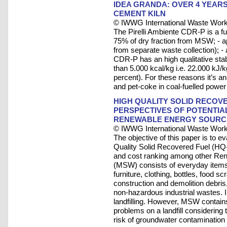
IDEA GRANDA: OVER 4 YEARS
CEMENT KILN
© IWWG International Waste Work
The Pirelli Ambiente CDR-P is a fue
75% of dry fraction from MSW; - ap
from separate waste collection); - 
CDR-P has an high qualitative stabi
than 5.000 kcal/kg i.e. 22.000 kJ/
percent). For these reasons it’s an
and pet-coke in coal-fuelled power
HIGH QUALITY SOLID RECOVE
PERSPECTIVES OF POTENTIA
RENEWABLE ENERGY SOURC
© IWWG International Waste Work
The objective of this paper is to ev
Quality Solid Recovered Fuel (HQ-S
and cost ranking among other Ren
(MSW) consists of everyday items
furniture, clothing, bottles, food 
construction and demolition debri
non-hazardous industrial wastes. 
landfilling. However, MSW contain
problems on a landfill considering 
risk of groundwater contamination