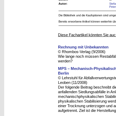
Autor:
Stef
Pete
Die Bibliothek und die Kaufoptionen sind um
Bereits erworbene Artikel können weiterhin ü
Diese Fachartikel könnten Sie auc
Rechnung mit Unbekannten
© Rhombos-Verlag (9/2006)
Wie lange noch müssen Restabfäll
werden?
MPS – Mechanisch-Physikalische
Berlin
© Lehrstuhl für Abfallverwertungst
Leoben (11/2008)
Der folgende Beitrag beschreibt di
anfallenden Siedlungsabfälle in A
mechanischphysikalischen Stabilis
physikalischen Stabilisierung wer
einer Trocknung unterzogen und a
aufgetrennt. Ziel ist die Herstellu