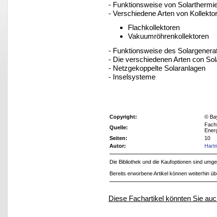
- Funktionsweise von Solarthermi
- Verschiedene Arten von Kollek
Flachkollektoren
Vakuumröhrenkollektoren
- Funktionsweise des Solargenera
- Die verschiedenen Arten con Sol
- Netzgekoppelte Solaranlagen
- Inselsysteme
Copyright:
© Ba
Fach
Quelle:
Ener
Seiten:
10
Autor:
Hartm
Die Bibliothek und die Kaufoptionen sind um
Bereits erworbene Artikel können weiterhin ü
Diese Fachartikel könnten Sie auc