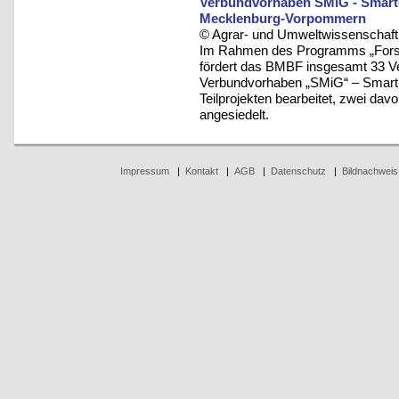
Verbundvorhaben SMiG - Smarte 
Mecklenburg-Vorpommern
© Agrar- und Umweltwissenschaftli
Im Rahmen des Programms „Forsc
fördert das BMBF insgesamt 33 Ver
Verbundvorhaben „SMiG“ – Smart M
Teilprojekten bearbeitet, zwei da
angesiedelt.
Impressum
|
Kontakt
|
AGB
|
Datenschutz
|
Bildnachweis