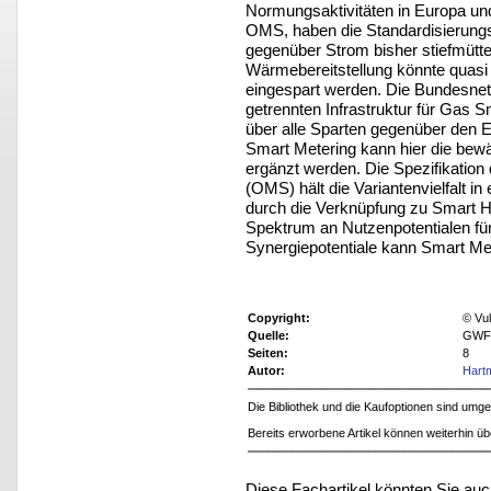
Normungsaktivitäten in Europa un
OMS, haben die Standardisierung
gegenüber Strom bisher stiefmütter
Wärmebereitstellung könnte quas
eingespart werden. Die Bundesnet
getrennten Infrastruktur für Gas
über alle Sparten gegenüber den 
Smart Metering kann hier die be
ergänzt werden. Die Spezifikation
(OMS) hält die Variantenvielfalt
durch die Verknüpfung zu Smart H
Spektrum an Nutzenpotentialen für 
Synergiepotentiale kann Smart Met
Copyright:
© Vu
Quelle:
GWF 
Seiten:
8
Autor:
Hart
Die Bibliothek und die Kaufoptionen sind um
Bereits erworbene Artikel können weiterhin ü
Diese Fachartikel könnten Sie auc