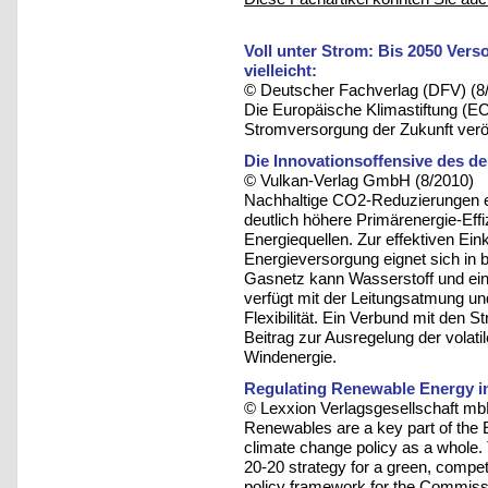
Voll unter Strom: Bis 2050 Ver
vielleicht:
© Deutscher Fachverlag (DFV) (8
Die Europäische Klimastiftung (EC
Stromversorgung der Zukunft veröff
Die Innovationsoffensive des d
© Vulkan-Verlag GmbH (8/2010)
Nachhaltige CO2-Reduzierungen e
deutlich höhere Primärenergie-Effi
Energiequellen. Zur effektiven Ein
Energieversorgung eignet sich in
Gasnetz kann Wasserstoff und ei
verfügt mit der Leitungsatmung u
Flexibilität. Ein Verbund mit den 
Beitrag zur Ausregelung der volati
Windenergie.
Regulating Renewable Energy i
© Lexxion Verlagsgesellschaft mb
Renewables are a key part of the
climate change policy as a whole
20-20 strategy for a green, compet
policy framework for the Commiss