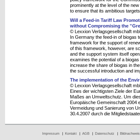
prominently at the level of the n
to ensure that its ambitious target
Will a Feed-in Tariff Law Prom
without Compromising the “Gre
© Lexxion Verlagsgesellschaft mb
In Germany the feed-in of biogas to
framework for the support of rene
of this framework, however, are s
and the support system itself opera
examines the potential of a biogas 
increase the share of biogas in th
the successful introduction and i
The implementation of the Enviro
© Lexxion Verlagsgesellschaft mb
Eines der wichtigsten Ziele der E
Maßes an Umweltschutz. Um dieses
Europäische Gemeinschaft 2004 ei
Vermeidung und Sanierung von Umw
30.4.2007 durch die Mitgliedstaat
Impressum
|
Kontakt
|
AGB
|
Datenschutz
|
Bildnachweis