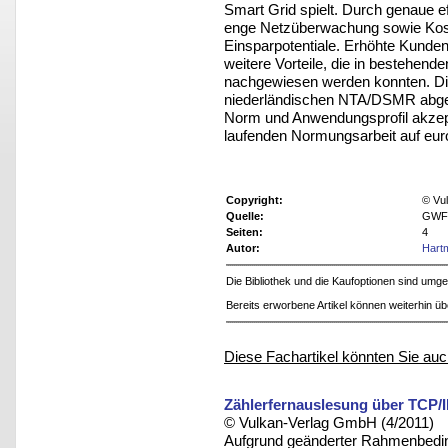
Smart Grid spielt. Durch genaue e
enge Netzüberwachung sowie Koste
Einsparpotentiale. Erhöhte Kunden
weitere Vorteile, die in bestehen
nachgewiesen werden konnten. Di
niederländischen NTA/DSMR abgest
Norm und Anwendungsprofil akzept
laufenden Normungsarbeit auf eur
Copyright:
© Vu
Quelle:
GWF 
Seiten:
4
Autor:
Hart
Die Bibliothek und die Kaufoptionen sind um
Bereits erworbene Artikel können weiterhin ü
Diese Fachartikel könnten Sie auc
Zählerfernauslesung über TCP/
© Vulkan-Verlag GmbH (4/2011)
Aufgrund geänderter Rahmenbedi