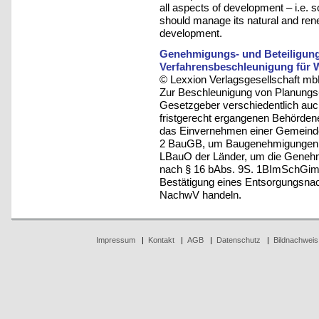
all aspects of development – i.e.
should manage its natural and ren
development.
Genehmigungs- und Beteiligungsf
Verfahrensbeschleunigung für 
© Lexxion Verlagsgesellschaft mb
Zur Beschleunigung von Planungs-
Gesetzgeber verschiedentlich auch
fristgerecht ergangenen Behörden
das Einvernehmen einer Gemeinde
2 BauGB, um Baugenehmigungen f
LBauO der Länder, um die Genehm
nach § 16 bAbs. 9S. 1BImSchGi
Bestätigung eines Entsorgungsnach
NachwV handeln.
Impressum
|
Kontakt
|
AGB
|
Datenschutz
|
Bildnachweis