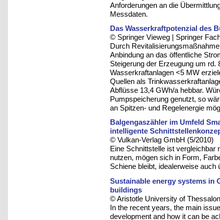
Anforderungen an die Übermittlun
Messdaten.
Das Wasserkraftpotenzial des B
© Springer Vieweg | Springer F
Durch Revitalisierungsmaßnahmen
Anbindung an das öffentliche Stro
Steigerung der Erzeugung um rd.
Wasserkraftanlagen <5 MW erziele
Quellen als Trinkwasserkraftanla
Abflüsse 13,4 GWh/a hebbar. Würd
Pumpspeicherung genutzt, so wäre
an Spitzen- und Regelenergie mögl
Balgengaszähler im Umfeld Smar
intelligente Schnittstellenkonze
© Vulkan-Verlag GmbH (5/2010)
Eine Schnittstelle ist vergleichbar
nutzen, mögen sich in Form, Farbe
Schiene bleibt, idealerweise auch
Sustainable energy systems in G
buildings
© Aristotle University of Thessalon
In the recent years, the main issu
development and how it can be ach