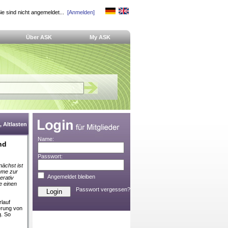
ie sind nicht angemeldet...
[Anmelden]
Über ASK
My ASK
 Altlasten
Name:
nd
Passwort:
ächst ist
hme zur
Angemeldet bleiben
erativ
e einen
Passwort vergessen?
lauf
erung von
g. So