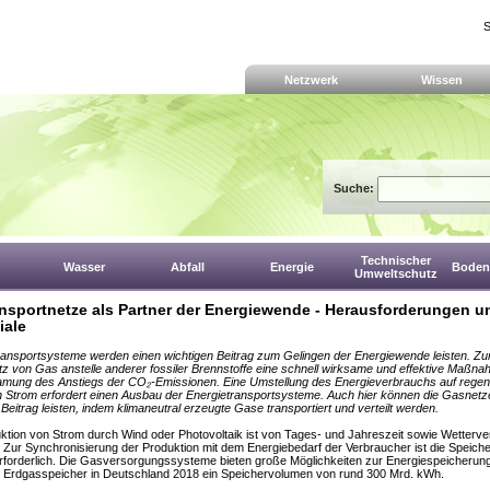
S
Netzwerk
Wissen
Suche:
Technischer
Wasser
Abfall
Energie
Boden,
Umweltschutz
nsportnetze als Partner der Energiewende - Herausforderungen u
iale
ansportsysteme werden einen wichtigen Beitrag zum Gelingen der Energiewende leisten. Zun
tz von Gas anstelle anderer fossiler Brennstoffe eine schnell wirksame und effektive Maßna
mung des Anstiegs der CO₂-Emissionen. Eine Umstellung des Energieverbrauchs auf regen
 Strom erfordert einen Ausbau der Energietransportsysteme. Auch hier können die Gasnetz
 Beitrag leisten, indem klimaneutral erzeugte Gase transportiert und verteilt werden.
ktion von Strom durch Wind oder Photovoltaik ist von Tages- und Jahreszeit sowie Wetterver
 Zur Synchronisierung der Produktion mit dem Energiebedarf der Verbraucher ist die Speich
rforderlich. Die Gasversorgungssysteme bieten große Möglichkeiten zur Energiespeicherun
e Erdgasspeicher in Deutschland 2018 ein Speichervolumen von rund 300 Mrd. kWh.