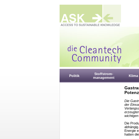
Stoffstrom-
Politik
Klima
management
Gastra
Potenz
Die Gastr
der Einsa
Verlangsa
erzeugten
wichtigen
Die Produ
abhängig.
Energie e
hatten di