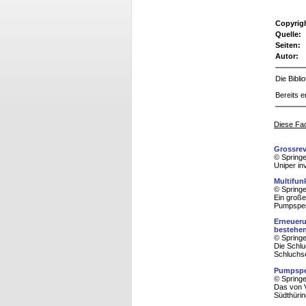
Copyrig
Quelle:
Seiten:
Autor:
Die Bibl
Bereits e
Diese Fac
Grossrev
© Spring
Uniper in
Multifun
© Spring
Ein große
Pumpspei
Erneueru
bestehe
© Spring
Die Schl
Schluchse
Pumpspei
© Spring
Das von V
Südthürin