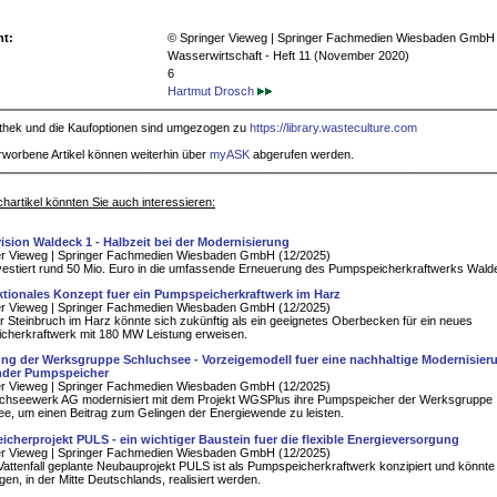
ht:
© Springer Vieweg | Springer Fachmedien Wiesbaden GmbH
Wasserwirtschaft - Heft 11 (November 2020)
6
Hartmut Drosch
iothek und die Kaufoptionen sind umgezogen zu
https://library.wasteculture.com
rworbene Artikel können weiterhin über
myASK
abgerufen werden.
hartikel könnten Sie auch interessieren:
ision Waldeck 1 - Halbzeit bei der Modernisierung
er Vieweg | Springer Fachmedien Wiesbaden GmbH (12/2025)
vestiert rund 50 Mio. Euro in die umfassende Erneuerung des Pumpspeicherkraftwerks Wald
ktionales Konzept fuer ein Pumpspeicherkraftwerk im Harz
er Vieweg | Springer Fachmedien Wiesbaden GmbH (12/2025)
r Steinbruch im Harz könnte sich zukünftig als ein geeignetes Oberbecken für ein neues
cherkraftwerk mit 180 MW Leistung erweisen.
ng der Werksgruppe Schluchsee - Vorzeigemodell fuer eine nachhaltige Modernisier
nder Pumpspeicher
er Vieweg | Springer Fachmedien Wiesbaden GmbH (12/2025)
uchseewerk AG modernisiert mit dem Projekt WGSPlus ihre Pumpspeicher der Werksgruppe
e, um einen Beitrag zum Gelingen der Energiewende zu leisten.
cherprojekt PULS - ein wichtiger Baustein fuer die flexible Energieversorgung
er Vieweg | Springer Fachmedien Wiesbaden GmbH (12/2025)
attenfall geplante Neubauprojekt PULS ist als Pumpspeicherkraftwerk konzipiert und könnte 
gen, in der Mitte Deutschlands, realisiert werden.