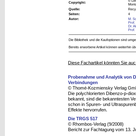
© Leh
Copyright:
Mont
Quelle:
Recy
Seiten:
4
Autor:
M. S
Prof.
Dr. 
Prof
Die Bibliothek und die Kaufoptionen sind um
Bereits erworbene Artikel können weiterhin ü
Diese Fachartikel könnten Sie auc
Probenahme und Analytik von 
Verbindungen
© Thomé-Kozmiensky Verlag Gmb
Die polychlorierten Dibenzo-p-dio
bekannt, sind die bekanntesten Ver
schon in Spuren- und Ultraspuren
Effekte hervorrufen.
Die TRGS 517
© Rhombos-Verlag (9/2008)
Bericht zur Fachtagung vom 13. J