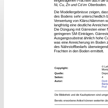
eingetragenen Frachten auch die l
Ni, Cu, Zn und Cd im Oberboden.
Die Modellergebnisse zeigen, da
des Bodens sehr unterschiedlich be
Verwertung von Klärschlämmen wi
langfristig eine deutliche Anreich
Die Düngung mit Gärresten einer
geringeren SM-Einträgen. Gärrest
Ausgangssubstrat ähnlich hohe C
was eine Anreicherung im Boden z
des Nährstoffbedarfs überwiegend
Frachten in den Boden ermittelt.
© Leh
Copyright:
Mont
Quelle:
Depo
Seiten:
4
Autor:
Dorit
Bärb
Prof.
Die Bibliothek und die Kaufoptionen sind um
Bereits erworbene Artikel können weiterhin ü