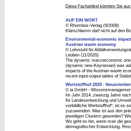
Diese Fachartikel könnten Sie auc
AUF EIN WORT
© Rhombos-Verlag (9/2008)
Klärschlamm darf nicht auf den B
Environmental-economic impact
Austrian waste economy
© Lehrstuhl für Abfallverwertungst
Leoben (11/2020)
The dynamic macroeconomic one-
(dynamic new-Keynesian) was ada
impacts of the Austrian waste econ
recent input-output tables of Statis
Wertstoffhof 2020 - Neuorientie
© ia GmbH - Wissensmanagement u
Im Jahr 2014, zwanzig Jahre nac
für Landesentwicklung und Umwelt
vorbildliche Wertstoffhof“, ist es
zuzuwenden. Was ist aus den prämi
jeweiligen Clustern geworden? Wie
Wo geht es hin, wenn man die ges
demografischer Entwicklung, Res