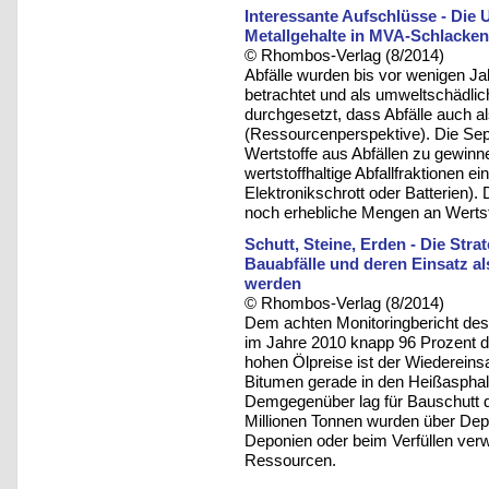
Interessante Aufschlüsse - Di
Metallgehalte in MVA-Schlacken 
© Rhombos-Verlag (8/2014)
Abfälle wurden bis vor wenigen J
betrachtet und als umweltschädlich
durchgesetzt, dass Abfälle auch a
(Ressourcenperspektive). Die Sepa
Wertstoffe aus Abfällen zu gewinn
wertstoffhaltige Abfallfraktionen e
Elektronikschrott oder Batterien
noch erhebliche Mengen an Wertst
Schutt, Steine, Erden - Die Stra
Bauabfälle und deren Einsatz a
werden
© Rhombos-Verlag (8/2014)
Dem achten Monitoringbericht des 
im Jahre 2010 knapp 96 Prozent d
hohen Ölpreise ist der Wiedereinsa
Bitumen gerade in den Heißasphalt
Demgegenüber lag für Bauschutt d
Millionen Tonnen wurden über Depo
Deponien oder beim Verfüllen ver
Ressourcen.