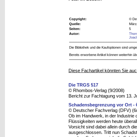
Copyright:
© De
Quelle:
März/
Seiten:
5
Autor:
Thor
Joac
Die Bibliothek und die Kaufoptionen sind um
Bereits erworbene Artikel können weiterhin ü
Diese Fachartikel könnten Sie auc
Die TRGS 517
© Rhombos-Verlag (9/2008)
Bericht zur Fachtagung vom 13. J
Schadensbegrenzung vor Ort - Öl
© Deutscher Fachverlag (DFV) (6
Ob im Handwerk, in der Industrie 
Flüssigkeiten werden heute überal
Vorsicht sind dabei allein durch d
ausgeschlossen. Tritt nun Schadst