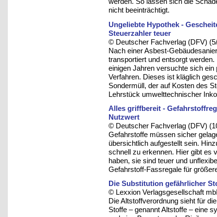
werden. So lassen sich die Schäd
nicht beeinträchtigt.
Ungeliebte Hypothek - Geschei
Steuerzahler teuer
© Deutscher Fachverlag (DFV) (5
Nach einer Asbest-Gebäudesanie
transportiert und entsorgt werden
einigen Jahren versuchte sich ein
Verfahren. Dieses ist kläglich ges
Sondermüll, der auf Kosten des S
Lehrstück umwelttechnischer Ink
Alles griffbereit - Gefahrstoff
Nutzwert
© Deutscher Fachverlag (DFV) (1
Gefahrstoffe müssen sicher gelager
übersichtlich aufgestellt sein. Hi
schnell zu erkennen. Hier gibt es 
haben, sie sind teuer und unflexibe
Gefahrstoff-Fassregale für größer
Die Substitution gefährlicher St
© Lexxion Verlagsgesellschaft mb
Die Altstoffverordnung sieht für 
Stoffe – genannt Altstoffe – ein