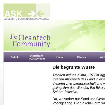
Stoffstrom-
Politik
Klima
Wasser
Abfa
management
Die begrünte Wüste
Trocken-heißes Klima, 1977 in Ägy
Ibrahim Abouleish das Land in ein
dynamischer Landwirtschaft und v
gelingt ihm das Wunder. Ein Blic
Sekem-Initiative.
Da, wo vorher nur Sand und Gestei
Vogelgesang. Die Sekem-Farm wur