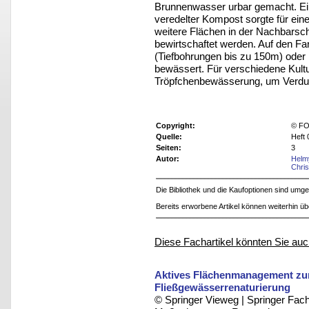
Brunnenwasser urbar gemacht. Ei
veredelter Kompost sorgte für ein
weitere Flächen in der Nachbarsc
bewirtschaftet werden. Auf den Fa
(Tiefbohrungen bis zu 150m) oder 
bewässert. Für verschiedene Kult
Tröpfchenbewässerung, um Verdun
Copyright:
© FO
Quelle:
Heft 
Seiten:
3
Autor:
Helm
Chri
Die Bibliothek und die Kaufoptionen sind um
Bereits erworbene Artikel können weiterhin ü
Diese Fachartikel könnten Sie auc
Aktives Flächenmanagement zur
Fließgewässerrenaturierung
© Springer Vieweg | Springer F