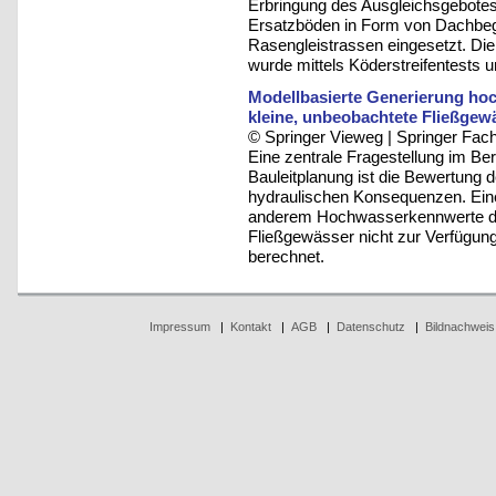
Erbringung des Ausgleichsgebote
Ersatzböden in Form von Dachbe
Rasengleistrassen eingesetzt. Di
wurde mittels Köderstreifentests u
Modellbasierte Generierung ho
kleine, unbeobachtete Fließgew
© Springer Vieweg | Springer F
Eine zentrale Fragestellung im Be
Bauleitplanung ist die Bewertung
hydraulischen Konsequenzen. Eine 
anderem Hochwasserkennwerte dar,
Fließgewässer nicht zur Verfügung
berechnet.
Impressum
|
Kontakt
|
AGB
|
Datenschutz
|
Bildnachweis