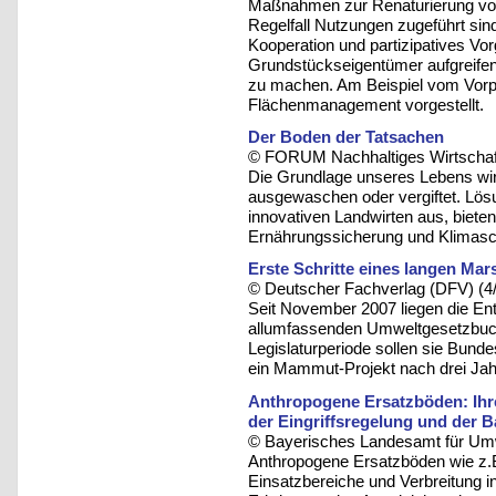
Maßnahmen zur Renaturierung von
Regelfall Nutzungen zugeführt s
Kooperation und partizipatives Vo
Grundstückseigentümer aufgreifen
zu machen. Am Beispiel vom Vorp
Flächenmanagement vorgestellt.
Der Boden der Tatsachen
© FORUM Nachhaltiges Wirtschaft
Die Grundlage unseres Lebens w
ausgewaschen oder vergiftet. Lös
innovativen Landwirten aus, biete
Ernährungssicherung und Klimasc
Erste Schritte eines langen Mar
© Deutscher Fachverlag (DFV) (4
Seit November 2007 liegen die Ent
allumfassenden Umweltgesetzbuch
Legislaturperiode sollen sie Bund
ein Mammut-Projekt nach drei Jahr
Anthropogene Ersatzböden: Ihre
der Eingriffsregelung und der B
© Bayerisches Landesamt für Umw
Anthropogene Ersatzböden wie z.
Einsatzbereiche und Verbreitung i