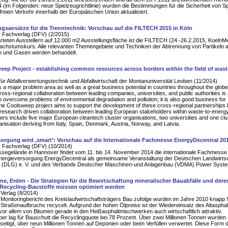
(im Folgenden: neue Spielzeugrichtlinie) wurden die Bestimmungen für die Sicherheit von S
reien Verkehr innerhalb der Europäischen Union aktualisiert.
gsansätze für die Trenntechnik: Vorschau auf die FILTECH 2015 in Köln
 Fachverlag (DFV) (2/2015)
rteten Ausstellern auf 12.000 m2 Ausstellungsfläche ist die FILTECH (24.-26.2.2015, Koeln
Wachstumskurs. Alle relevanten Themengebiete und Techniken der Abtrennung von Partikeln 
en und Gasen werden behandelt.
ep Project - establishing common resources across borders within the field of wast
für Abfallverwertungstechnik und Abfallwirtschaft der Montanuniversität Leoben (11/2014)
a major problem area as well as a great business potential in countries throughout the globe
ross-regional collaboration between leading companies, universities, and public authorities is 
 overcome problems of environmental degradation and pollution; it is also good business for
e Coolsweep project aims to support the development of these cross-regional partnerships 
 research driven collaboration between leading European stakeholders within waste-to-energ
ners include five major European cleantech cluster organisations, two universities and one clu
anisation deriving from Italy, Spain, Denmark, Austria, Norway, and Latvia.
orgung wird ‚smart’: Vorschau auf die Internationale Fachmesse EnergyDecentral 20
 Fachverlag (DFV) (10/2014)
segelände in Hannover findet vom 11. bis 14. November 2014 die internationale Fachmesse 
Energieversorgung EnergyDecentral als gemeinsame Veranstaltung der Deutschen Landwirtsc
t (DLG) e. V. und des Verbands Deutscher Maschinen-und Anlagenbau (VDMA) Power System
ine, Erden - Die Strategien für die Bewirtschaftung mineralischer Bauabfälle und dere
s Recycling-Baustoffe müssen optimiert werden
erlag (8/2014)
onitoringbericht des Kreislaufwirtschaftsträgers Bau zufolge wurden im Jahre 2010 knapp 
Straßenaufbruchs recycelt. Aufgrund der hohen Ölpreise ist der Wiedereinsatz des Altasphal
 vor allem von Bitumen gerade in den Heißasphaltmischwerken auch wirtschaftlich attraktiv.
r lag für Bauschutt die Recyclingquote bei 78 Prozent. Über zwei Millionen Tonnen wurden
eitigt, über neun Millionen Tonnen auf Deponien oder beim Verfüllen verwertet. Diese Form 