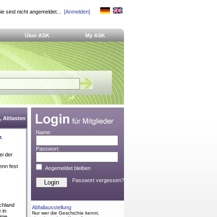
ie sind nicht angemeldet...
[Anmelden]
Über ASK
My ASK
 Altlasten
Name:
.
Passwort:
ei der
enn fest
Angemeldet bleiben
Passwort vergessen?
schland
Abfallausstellung
 in
Nur wer die Geschichte kennt,
nie