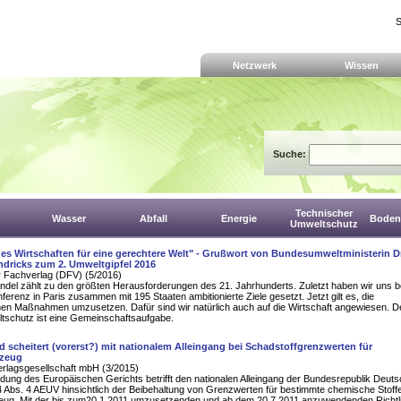
S
Netzwerk
Wissen
Suche:
Technischer
Wasser
Abfall
Energie
Boden,
Umweltschutz
es Wirtschaften für eine gerechtere Welt" - Grußwort von Bundesumweltministerin Dr
ndricks zum 2. Umweltgipfel 2016
 Fachverlag (DFV) (5/2016)
del zählt zu den größten Herausforderungen des 21. Jahrhunderts. Zuletzt haben wir uns b
ferenz in Paris zusammen mit 195 Staaten ambitionierte Ziele gesetzt. Jetzt gilt es, die
en Maßnahmen umzusetzen. Dafür sind wir natürlich auch auf die Wirtschaft angewiesen. D
ltschutz ist eine Gemeinschaftsaufgabe.
 scheitert (vorerst?) mit nationalem Alleingang bei Schadstoffgrenzwerten für
lzeug
erlagsgesellschaft mbH (3/2015)
dung des Europäischen Gerichts betrifft den nationalen Alleingang der Bundesrepublik Deut
4 Abs. 4 AEUV hinsichtlich der Beibehaltung von Grenzwerten für bestimmte chemische Stoffe
zeug. Mit der bis zum20.1.2011 umzusetzenden und ab dem 20.7.2011 anzuwendenden Richtli