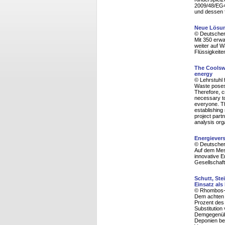
2009/48/EG4 
und dessen f
Neue Lösun
© Deutscher
Mit 350 erwa
weiter auf 
Flüssigkeit
The Coolswe
energy
© Lehrstuhl 
Waste poses 
Therefore, c
necessary to
everyone. Th
establishing
project part
analysis org
Energievers
© Deutscher
Auf dem Mes
innovative 
Gesellschaf
Schutt, Ste
Einsatz al
© Rhombos-V
Dem achten M
Prozent des 
Substitution
Demgegenübe
Deponien bes