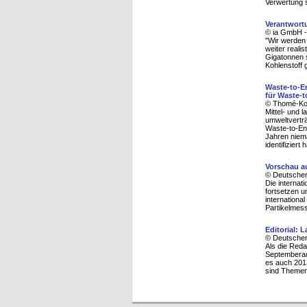
Verwertung 
Verantwort
© ia GmbH -
"Wir werden 
weiter reali
Gigatonnen 
Kohlenstoff
Waste-to-E
für Waste-t
© Thomé-Ko
Mittel- und l
umweltverträ
Waste-to-Ene
Jahren niem
identifiziert h
Vorschau au
© Deutscher
Die internat
fortsetzen u
internationa
Partikelmess
Editorial: 
© Deutscher
Als die Reda
Septemberau
es auch 2013
sind Themen