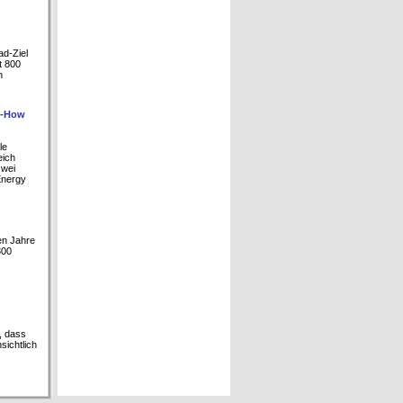
ad-Ziel
t 800
n
w-How
le
eich
zwei
Energy
ten Jahre
300
, dass
sichtlich