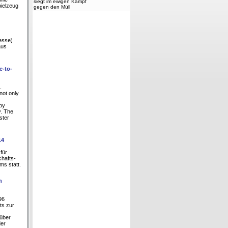
siegt im ewigen Kampf
pielzeug
gegen den Müll
Messe)
aus
e-to-
.
not only
by
y. The
ster
14
für
hafts-
s statt.
n
96
ts zur
 über
der