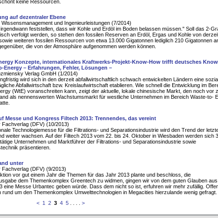
schont keine Ressourcen.
ung auf dezentraler Ebene
 Wissensmanagement und Ingenieurleistungen (7/2014)
irgendwann feststellen, dass wir Kohle und Erdöl im Boden belassen müssen." Soll das 2-Gr
stisch verfolgt werden, so stehen den fossilen Reserven an Erdöl, Ergas und Kohle von derzei
sowie weiteren fossilen Ressourcen von etwa 13.000 Gigatonnen lediglich 210 Gigatonnen a
 gegenüber, die von der Atmosphäre aufgenommen werden können.
nergy Konzepte, internationales Kraftwerks-Projekt-Know-How trifft deutsches Kno
o-Energy – Erfahrungen, Fehler, Lösungen –
zmiensky Verlag GmbH (1/2014)
angfristig wird sich in den derzeit abfallwirtschaftlich schwach entwickelten Ländern eine sozia
gliche Abfallwirtschaft bzw. Kreislaufwirtschaft etablieren. Wie schnell die Entwicklung im Ber
rgy (WtE) voranschreiten kann, zeigt der aktuelle, lokale chinesische Markt, den noch vor 
and als nennenswerten Wachstumsmarkt für westliche Unternehmen im Bereich Waste-to- 
atte.
f Messe und Kongress Filtech 2013: Trennendes, das vereint
 Fachverlag (DFV) (10/2013)
ionale Technologiemesse für die Filtrations- und Separationsindustrie wird den Trend der letz
nd weiter wachsen. Auf der Filtech 2013 vom 22. bis 24. Oktober in Wiesbaden werden sich 
l tätige Unternehmen und Marktführer der Filtrations- und Separationsindustrie sowie
technik präsentieren.
Land unter
 Fachverlag (DFV) (9/2013)
ktion vor gut einem Jahr die Themen für das Jahr 2013 plante und beschloss, die
sgabe dem Themenkomplex Greentech zu widmen, gingen wir von dem guten Glauben aus
 eine Messe Urbantec geben würde. Dass dem nicht so ist, erfuhren wir mehr zufällig. Offen
 rund um den Themenkomplex Umwelttechnologien in Megacities hierzulande wenig gefragt.
<
1
2
3
4
5
. . . .
>