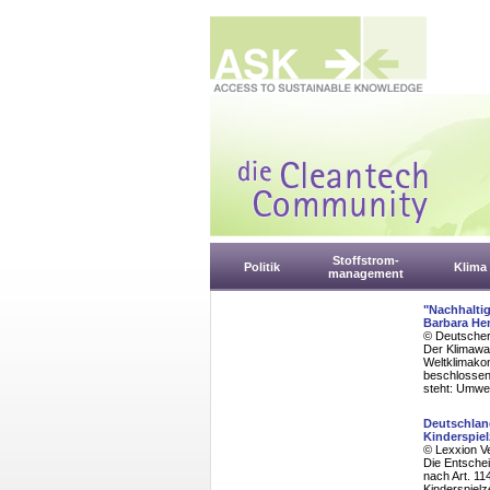
Stoffstrom-
Politik
Klima
management
"Nachhaltig
Barbara He
© Deutscher
Der Klimawan
Weltklimakon
beschlossen
steht: Umwe
Deutschland
Kinderspie
© Lexxion V
Die Entschei
nach Art. 11
Kinderspiel