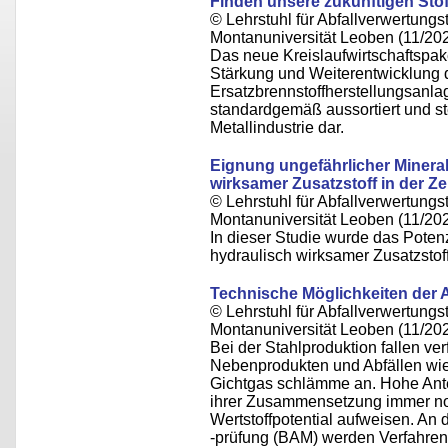
Finden unsere zukünftigen Sto
© Lehrstuhl für Abfallverwertungst
Montanuniversität Leoben (11/20
Das neue Kreislaufwirtschaftspaket
Stärkung und Weiterentwicklung d
Ersatzbrennstoffherstellungsanl
standardgemäß aussortiert und st
Metallindustrie dar.
Eignung ungefährlicher Mineralw
wirksamer Zusatzstoff in der Z
© Lehrstuhl für Abfallverwertungst
Montanuniversität Leoben (11/20
In dieser Studie wurde das Potenz
hydraulisch wirksamer Zusatzstof
Technische Möglichkeiten der A
© Lehrstuhl für Abfallverwertungst
Montanuniversität Leoben (11/20
Bei der Stahlproduktion fallen v
Nebenprodukten und Abfällen wie
Gichtgas schlämme an. Hohe Ante
ihrer Zusammensetzung immer noc
Wertstoffpotential aufweisen. An 
-prüfung (BAM) werden Verfahren 