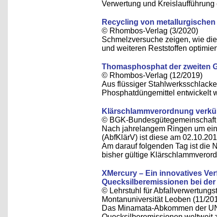
Verwertung und Kreislaufführung 
Recycling von metallurgische
© Rhombos-Verlag (3/2020)
Schmelzversuche zeigen, wie di
und weiteren Reststoffen optimie
Thomasphosphat der zweiten G
© Rhombos-Verlag (12/2019)
Aus flüssiger Stahlwerksschlack
Phosphatdüngemittel entwickelt 
Klärschlammverordnung verkü
© BGK-Bundesgütegemeinschaft 
Nach jahrelangem Ringen um ein
(AbfKlärV) ist diese am 02.10.20
Am darauf folgenden Tag ist die No
bisher gültige Klärschlammveror
XMercury – Ein innovatives Ve
Quecksilberemissionen bei der
© Lehrstuhl für Abfallverwertungst
Montanuniversität Leoben (11/20
Das Minamata-Abkommen der UNEP
Quecksilberemissionen weltweit z