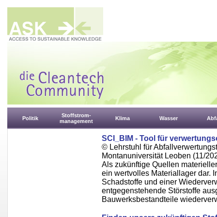
Stoffstrom-
Politik
Klima
Wasser
Abfa
management
SCI_BIM - Tool für verwertungs
© Lehrstuhl für Abfallverwertungst
Montanuniversität Leoben (11/20
Als zukünftige Quellen materieller
ein wertvolles Materiallager dar.
Schadstoffe und einer Wiederve
entgegenstehende Störstoffe aus
Bauwerksbestandteile wiederverw