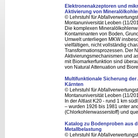
Elektronenakzeptoren und mikr
Aktivierung von Mineralölkohl
© Lehrstuhl für Abfallverwertungst
Montanuniversität Leoben (11/20
Die komplexen Mineralölkohlenwa
Kontaminanten von Boden, Grund-
Umwelt unterliegen MKW insbes
vielfältigen, nicht vollständig cha
Transformationsprozessen. Der N
Aktivierungsmechanismen und asso
mit Biomarkerfunktion sind überau
von Natural Attenuation und Bi
Multifunktionale Sicherung der A
Kärnten
© Lehrstuhl für Abfallverwertungst
Montanuniversität Leoben (11/20
In der Altlast K20 - rund 1 km süd
– wurden 1926 bis 1981 unter a
(Chlorkohlenwasserstoff) und quec
Katalog zu Bodenproben aus de
Metallbelastung
© Lehrstuhl für Abfallverwertungst