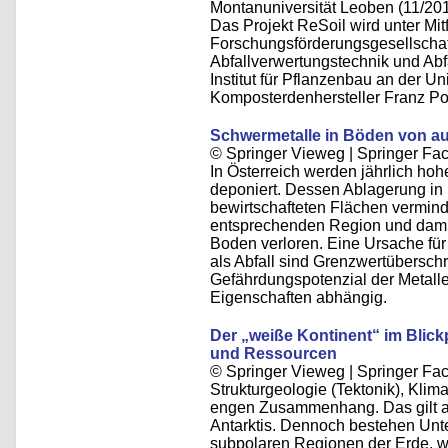
Montanuniversität Leoben (11/20
Das Projekt ReSoil wird unter Mit
Forschungsförderungsgesellschaft
Abfallverwertungstechnik und Abf
Institut für Pflanzenbau an der Un
Komposterdenhersteller Franz Po
Schwermetalle in Böden von au
© Springer Vieweg | Springer F
In Österreich werden jährlich ho
deponiert. Dessen Ablagerung in D
bewirtschafteten Flächen verminde
entsprechenden Region und damit
Boden verloren. Eine Ursache fü
als Abfall sind Grenzwertübersch
Gefährdungspotenzial der Metalle 
Eigenschaften abhängig.
Der „weiße Kontinent“ im Blick
und Ressourcen
© Springer Vieweg | Springer F
Strukturgeologie (Tektonik), Klim
engen Zusammenhang. Das gilt au
Antarktis. Dennoch bestehen Unt
subpolaren Regionen der Erde, wie