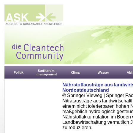
Stoffstrom-
Politik
Klima
Wasser
Abfa
management
Nährstoffausträge aus landwirt
Nordostdeutschland
© Springer Vieweg | Springer F
Nitratausträge aus landwirtschaft
einem nicht tolerierbaren hohen
maßgeblich hydrologisch gesteuer
Nährstoffakkumulation im Boden 
Landbewirtschaftung vermutlich J
zu reduzieren.