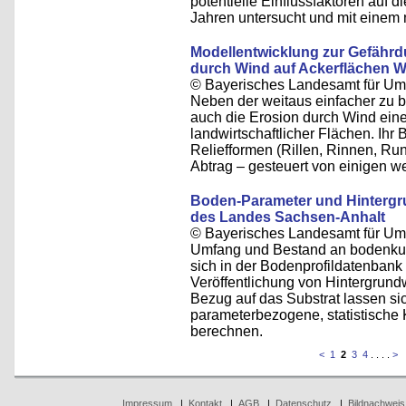
potentielle Einflussfaktoren auf 
Jahren untersucht und mit einem 
Modellentwicklung zur Gefähr
durch Wind auf Ackerflächen 
© Bayerisches Landesamt für Um
Neben der weitaus einfacher zu 
auch die Erosion durch Wind ein
landwirtschaftlicher Flächen. Ihr B
Reliefformen (Rillen, Rinnen, Ru
Abtrag – gesteuert von einigen w
Boden-Parameter und Hintergr
des Landes Sachsen-Anhalt
© Bayerisches Landesamt für Um
Umfang und Bestand an bodenkun
sich in der Bodenprofildatenbank
Veröffentlichung von Hintergrund
Bezug auf das Substrat lassen sich
parameterbezogene, statistische
berechnen.
<
1
2
3
4
. . . .
>
Impressum
|
Kontakt
|
AGB
|
Datenschutz
|
Bildnachweis