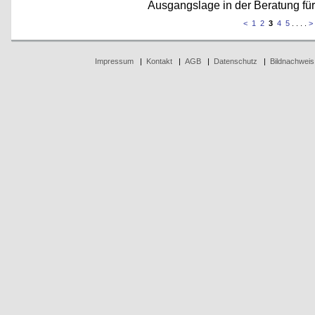
Ausgangslage in der Beratung fü
<
1
2
3
4
5
. . . .
>
Impressum
|
Kontakt
|
AGB
|
Datenschutz
|
Bildnachweis