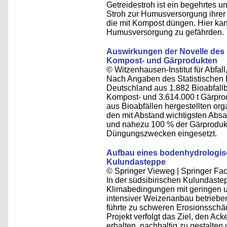
Getreidestroh ist ein begehrtes u
Stroh zur Humusversorgung ihrer 
die mit Kompost düngen. Hier kan
Humusversorgung zu gefährden.
Auswirkungen der Novelle des
Kompost- und Gärprodukten
© Witzenhausen-Institut für Abfa
Nach Angaben des Statistischen
Deutschland aus 1.882 Bioabfall
Kompost- und 3.614.000 t Gärprod
aus Bioabfällen hergestellten org
den mit Abstand wichtigsten Abs
und nahezu 100 % der Gärprodukt
Düngungszwecken eingesetzt.
Aufbau eines bodenhydrologisc
Kulundasteppe
© Springer Vieweg | Springer 
In der südsibirischen Kulundastep
Klimabedingungen mit geringen 
intensiver Weizenanbau betrieben
führte zu schweren Erosionssch
Projekt verfolgt das Ziel, den Ac
erhalten, nachhaltig zu gestalten