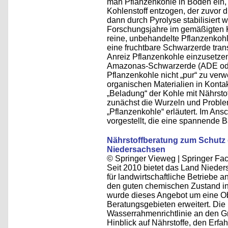
man Pflanzenkohle in Böden ein, 
Kohlenstoff entzogen, der zuvor 
dann durch Pyrolyse stabilisiert 
Forschungsjahre im gemäßigten K
reine, unbehandelte Pflanzenkohl
eine fruchtbare Schwarzerde trans
Anreiz Pflanzenkohle einzusetzen
Amazonas-Schwarzerde (ADE oder 
Pflanzenkohle nicht „pur“ zu verw
organischen Materialien in Kontak
„Beladung“ der Kohle mit Nährsto
zunächst die Wurzeln und Probl
„Pflanzenkohle“ erläutert. Im An
vorgestellt, die eine spannende B
Nährstoffberatung zum Schutz 
Niedersachsen
© Springer Vieweg | Springer F
Seit 2010 bietet das Land Niede
für landwirtschaftliche Betriebe 
den guten chemischen Zustand in 
wurde dieses Angebot um eine Ob
Beratungsgebieten erweitert. Die
Wasserrahmenrichtlinie an den 
Hinblick auf Nährstoffe, den Erf