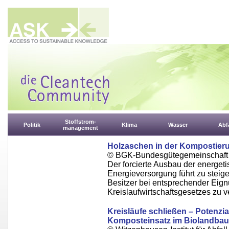
Stoffstrom-
Politik
Klima
Wasser
Abfa
management
Holzaschen in der Kompostier
© BGK-Bundesgütegemeinschaft 
Der forcierte Ausbau der energet
Energieversorgung führt zu stei
Besitzer bei entsprechender Eig
Kreislaufwirtschaftsgesetzes zu v
Kreisläufe schließen – Potenz
Komposteinsatz im Biolandbau