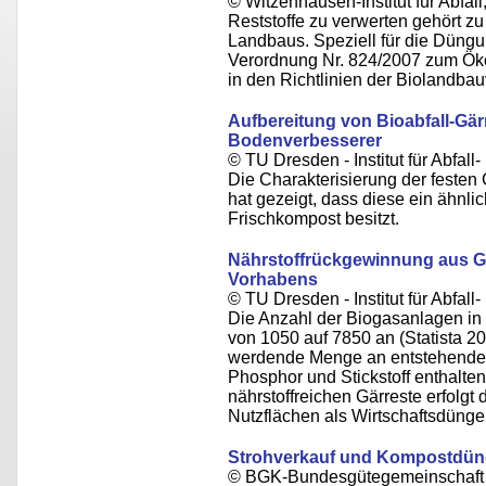
© Witzenhausen-Institut für Abfa
Reststoffe zu verwerten gehört z
Landbaus. Speziell für die Düngu
Verordnung Nr. 824/2007 zum Öko
in den Richtlinien der Biolandba
Aufbereitung von Bioabfall-Gär
Bodenverbesserer
© TU Dresden - Institut für Abfall-
Die Charakterisierung der festen
hat gezeigt, dass diese ein ähnli
Frischkompost besitzt.
Nährstoffrückgewinnung aus G
Vorhabens
© TU Dresden - Institut für Abfall-
Die Anzahl der Biogasanlagen in
von 1050 auf 7850 an (Statista 2
werdende Menge an entstehenden 
Phosphor und Stickstoff enthalten
nährstoffreichen Gärreste erfolgt
Nutzflächen als Wirtschaftsdünger
Strohverkauf und Kompostdü
© BGK-Bundesgütegemeinschaft 