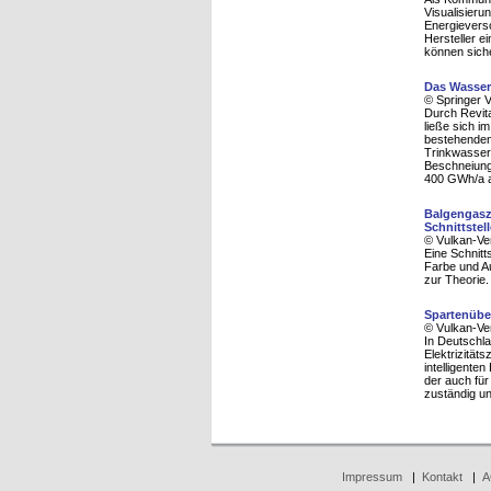
Visualisieru
Energievers
Hersteller e
können siche
Das Wasser
© Springer 
Durch Revit
ließe sich 
bestehenden
Trinkwasser
Beschneiungs
400 GWh/a a
Balgengaszä
Schnittstel
© Vulkan-Ve
Eine Schnitt
Farbe und Au
zur Theorie.
Spartenübe
© Vulkan-Ve
In Deutschla
Elektrizitäts
intelligente
der auch für 
zuständig un
Impressum
|
Kontakt
|
A