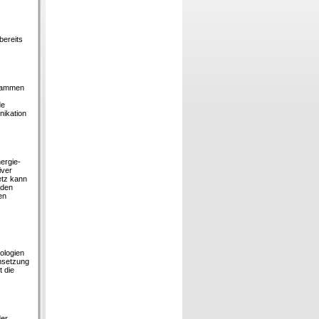
bereits
usammen
de
nikation
ergie-
iver
etz kann
 den
en
ologien
Umsetzung
t die
der