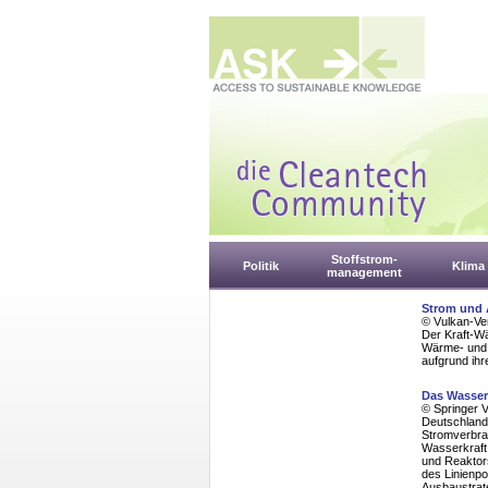
Stoffstrom-
Politik
Klima
management
Strom und 
© Vulkan-Ve
Der Kraft-Wä
Wärme- und 
aufgrund ihr
Das Wasser
© Springer 
Deutschland
Stromverbrau
Wasserkraft 
und Reaktors
des Linienpo
Ausbaustrate