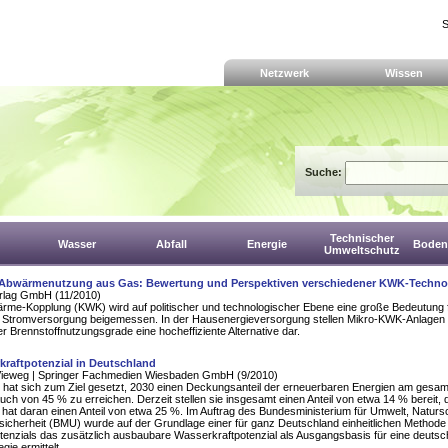
S
Netzwerk
Wissen
Suche:
Technischer
Wasser
Abfall
Energie
Boden,
Umweltschutz
Abwärmenutzung aus Gas: Bewertung und Perspektiven verschiedener KWK-Techno
rlag GmbH (11/2010)
rme-Kopplung (KWK) wird auf politischer und technologischer Ebene eine große Bedeutung f
Stromversorgung beigemessen. In der Hausenergieversorgung stellen Mikro-KWK-Anlagen
er Brennstoffnutzungsgrade eine hocheffiziente Alternative dar.
kraftpotenzial in Deutschland
Vieweg | Springer Fachmedien Wiesbaden GmbH (9/2010)
 hat sich zum Ziel gesetzt, 2030 einen Deckungsanteil der erneuerbaren Energien am gesa
ch von 45 % zu erreichen. Derzeit stellen sie insgesamt einen Anteil von etwa 14 % bereit, 
hat daran einen Anteil von etwa 25 %. Im Auftrag des Bundesministerium für Umwelt, Naturs
icherheit (BMU) wurde auf der Grundlage einer für ganz Deutschland einheitlichen Methode m
tenzials das zusätzlich ausbaubare Wasserkraftpotenzial als Ausgangsbasis für eine deutsc
gie ermittelt.