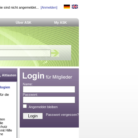
ie sind nicht angemeldet...
[Anmelden]
Über ASK
My ASK
 Altlasten
Name:
logien
ür die
Passwort:
Angemeldet bleiben
Passwort vergessen?
mten
die
chutz
it Hilfe
he