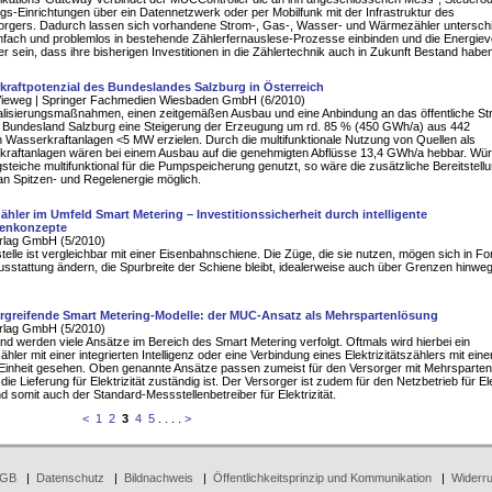
ngs-Einrichtungen über ein Datennetzwerk oder per Mobilfunk mit der Infrastruktur des
orgers. Dadurch lassen sich vorhandene Strom-, Gas-, Wasser- und Wärmezähler unterschi
infach und problemlos in bestehende Zählerfernauslese-Prozesse einbinden und die Energie
r sein, dass ihre bisherigen Investitionen in die Zählertechnik auch in Zukunft Bestand habe
kraftpotenzial des Bundeslandes Salzburg in Österreich
Vieweg | Springer Fachmedien Wiesbaden GmbH (6/2010)
alisierungsmaßnahmen, einen zeitgemäßen Ausbau und eine Anbindung an das öffentliche S
im Bundesland Salzburg eine Steigerung der Erzeugung um rd. 85 % (450 GWh/a) aus 442
 Wasserkraftanlagen <5 MW erzielen. Durch die multifunktionale Nutzung von Quellen als
kraftanlagen wären bei einem Ausbau auf die genehmigten Abflüsse 13,4 GWh/a hebbar. Wü
teiche multifunktional für die Pumpspeicherung genutzt, so wäre die zusätzliche Bereitstell
n Spitzen- und Regelenergie möglich.
hler im Umfeld Smart Metering – Investitionssicherheit durch intelligente
lenkonzepte
rlag GmbH (5/2010)
stelle ist vergleichbar mit einer Eisenbahnschiene. Die Züge, die sie nutzen, mögen sich in Fo
sstattung ändern, die Spurbreite der Schiene bleibt, idealerweise auch über Grenzen hinweg
rgreifende Smart Metering-Modelle: der MUC-Ansatz als Mehrspartenlösung
rlag GmbH (5/2010)
nd werden viele Ansätze im Bereich des Smart Metering verfolgt. Oftmals wird hierbei ein
zähler mit einer integrierten Intelligenz oder eine Verbindung eines Elektrizitätszählers mit eine
n Einheit gesehen. Oben genannte Ansätze passen zumeist für den Versorger mit Mehrsparte
die Lieferung für Elektrizität zuständig ist. Der Versorger ist zudem für den Netzbetrieb für Ele
d somit auch der Standard-Messstellenbetreiber für Elektrizität.
<
1
2
3
4
5
. . . .
>
GB
|
Datenschutz
|
Bildnachweis
|
Öffentlichkeitsprinzip und Kommunikation
|
Widerru