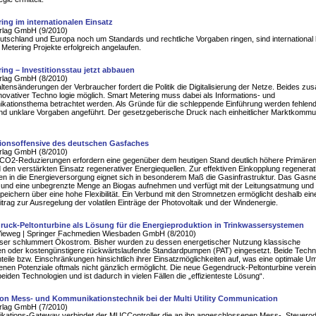
ing im internationalen Einsatz
rlag GmbH (9/2010)
schland und Europa noch um Standards und rechtliche Vorgaben ringen, sind international 
 Metering Projekte erfolgreich angelaufen.
ing – Investitionsstau jetzt abbauen
rlag GmbH (8/2010)
tensänderungen der Verbraucher fordert die Politik die Digitalisierung der Netze. Beides z
innovativer Techno logie möglich. Smart Metering muss dabei als Informations- und
kationsthema betrachtet werden. Als Gründe für die schleppende Einführung werden fehlen
nd unklare Vorgaben angeführt. Der gesetzgeberische Druck nach einheitlicher Marktkommu
tionsoffensive des deutschen Gasfaches
rlag GmbH (8/2010)
 CO2-Reduzierungen erfordern eine gegenüber dem heutigen Stand deutlich höhere Primären
d den verstärkten Einsatz regenerativer Energiequellen. Zur effektiven Einkopplung regenerat
en in die Energieversorgung eignet sich in besonderem Maß die Gasinfrastruktur. Das Gasn
 und eine unbegrenzte Menge an Biogas aufnehmen und verfügt mit der Leitungsatmung und
eichern über eine hohe Flexibilität. Ein Verbund mit den Stromnetzen ermöglicht deshalb ein
itrag zur Ausregelung der volatilen Einträge der Photovoltaik und der Windenergie.
ruck-Peltonturbine als Lösung für die Energieproduktion in Trinkwassersystemen
Vieweg | Springer Fachmedien Wiesbaden GmbH (8/2010)
ser schlummert Ökostrom. Bisher wurden zu dessen energetischer Nutzung klassische
nen oder kostengünstigere rückwärtslaufende Standardpumpen (PAT) eingesetzt. Beide Techn
eile bzw. Einschränkungen hinsichtlich ihrer Einsatzmöglichkeiten auf, was eine optimale 
nen Potenziale oftmals nicht gänzlich ermöglicht. Die neue Gegendruck-Peltonturbine verein
beiden Technologien und ist dadurch in vielen Fällen die „effizienteste Lösung“.
on Mess- und Kommunikationstechnik bei der Multi Utility Communication
rlag GmbH (7/2010)
kations-Gateway verbindet der MUCController die an ihn angeschlossenen Mess-, Steuero