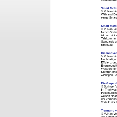
Smart Meter
© Vulkan-Ve
Während Deut
einige Smart
Smart Meter
© Vulkan-Ve
Neben Verhal
ist nur mit 
Telekommuni
Standards u
nimmt zu.
Die Innova
© Vulkan-Ve
Nachhaltige
Effizienz un
Energiequell
Wasserstoff
Untergrundsp
wichtigen Be
Die Gegend
© Springer 
Im Trinkwas
Peltonturbi
weisen Nacht
der vorhande
Vorteile der 
Trennung v
© Vulkan-Ve
Als Kommuni