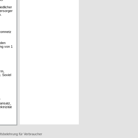
edlicher
versorger
n.
tromnetz
rden
ung von 1
rm,
. Soviel
r
nansatz,
ktrizität
fsbelehrung für Verbraucher