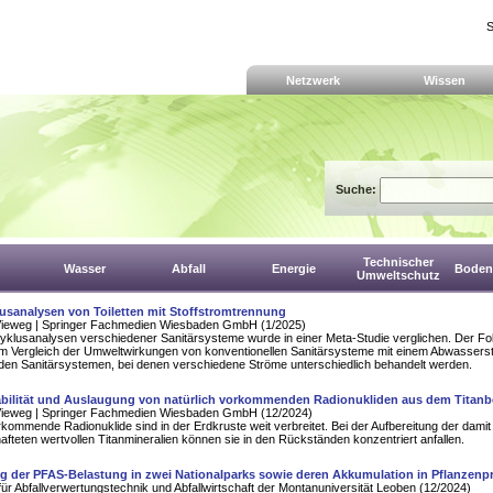
S
Netzwerk
Wissen
Suche:
Technischer
Wasser
Abfall
Energie
Boden,
Umweltschutz
usanalysen von Toiletten mit Stoffstromtrennung
Vieweg | Springer Fachmedien Wiesbaden GmbH (1/2025)
klusanalysen verschiedener Sanitärsysteme wurde in einer Meta-Studie verglichen. Der Fok
em Vergleich der Umweltwirkungen von konventionellen Sanitärsysteme mit einem Abwassers
nden Sanitärsystemen, bei denen verschiedene Ströme unterschiedlich behandelt werden.
abilität und Auslaugung von natürlich vorkommenden Radionukliden aus dem Titan
Vieweg | Springer Fachmedien Wiesbaden GmbH (12/2024)
rkommende Radionuklide sind in der Erdkruste weit verbreitet. Bei der Aufbereitung der damit
afteten wertvollen Titanmineralien können sie in den Rückständen konzentriert anfallen.
 der PFAS-Belastung in zwei Nationalparks sowie deren Akkumulation in Pflanzenp
für Abfallverwertungstechnik und Abfallwirtschaft der Montanuniversität Leoben (12/2024)