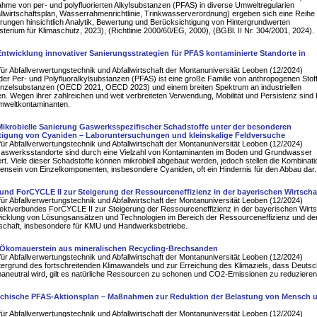
ahme von per- und polyfluorierten Alkylsubstanzen (PFAS) in diverse Umweltregularien
lwirtschaftsplan, Wasserrahmenrichtlinie, Trinkwasserverordnung) ergeben sich eine Reihe
ungen hinsichtlich Analytik, Bewertung und Berücksichtigung von Hintergrundwerten
terium für Klimaschutz, 2023), (Richtlinie 2000/60/EG, 2000), (BGBl. II Nr. 304/2001, 2024).
twicklung innovativer Sanierungsstrategien für PFAS kontaminierte Standorte in
für Abfallverwertungstechnik und Abfallwirtschaft der Montanuniversität Leoben (12/2024)
er Per- und Polyfluoralkylsubstanzen (PFAS) ist eine große Familie von anthropogenen Stof
inzelsubstanzen (OECD 2021, OECD 2023) und einem breiten Spektrum an industriellen
. Wegen ihrer zahlreichen und weit verbreiteten Verwendung, Mobilität und Persistenz sind
Umweltkontaminanten.
Mikrobielle Sanierung Gaswerksspezifischer Schadstoffe unter der besonderen
tigung von Cyaniden – Laboruntersuchungen und kleinskalige Feldversuche
für Abfallverwertungstechnik und Abfallwirtschaft der Montanuniversität Leoben (12/2024)
aswerksstandorte sind durch eine Vielzahl von Kontaminanten im Boden und Grundwasser
ert. Viele dieser Schadstoffe können mikrobiell abgebaut werden, jedoch stellen die Kombinat
nsein von Einzelkomponenten, insbesondere Cyaniden, oft ein Hindernis für den Abbau dar.
und ForCYCLE II zur Steigerung der Ressourceneffizienz in der bayerischen Wirtscha
für Abfallverwertungstechnik und Abfallwirtschaft der Montanuniversität Leoben (12/2024)
jektverbundes ForCYCLE II zur Steigerung der Ressourceneffizienz in der bayerischen Wirts
wicklung von Lösungsansätzen und Technologien im Bereich der Ressourceneffizienz und de
rtschaft, insbesondere für KMU und Handwerksbetriebe.
Ökomauerstein aus mineralischen Recycling-Brechsanden
für Abfallverwertungstechnik und Abfallwirtschaft der Montanuniversität Leoben (12/2024)
tergrund des fortschreitenden Klimawandels und zur Erreichung des Klimaziels, dass Deutsc
maneutral wird, gilt es natürliche Ressourcen zu schonen und CO2-Emissionen zu reduzieren
eichische PFAS-Aktionsplan – Maßnahmen zur Reduktion der Belastung von Mensch 
für Abfallverwertungstechnik und Abfallwirtschaft der Montanuniversität Leoben (12/2024)