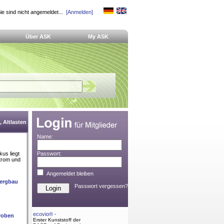
ie sind nicht angemeldet...
[Anmelden]
Über ASK
My ASK
 Altlasten
Name:
us liegt
Passwort:
trom und
Angemeldet bleiben
bergbau
Passwort vergessen?
ecovio® -
roben
Erster Kunststoff der