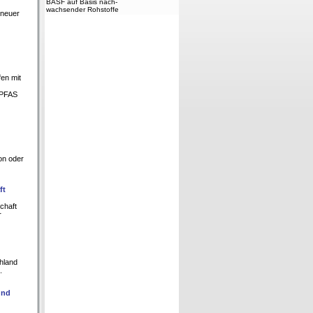
BASF auf Basis nach-
wachsender Rohstoffe
 neuer
fen mit
 PFAS
ion oder
ft
chaft
r
hland
.
und