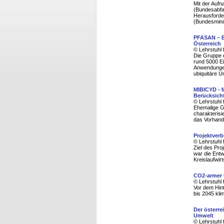
Mit der Aufn
(Bundesabfal
Herausforder
(Bundesminis
PFASAN – En
Österreich
© Lehrstuhl 
Die Gruppe d
rund 5000 E
Anwendungen
ubiquitäre 
MIBICYD - 
Berücksich
© Lehrstuhl 
Ehemalige G
charakterisi
das Vorhande
Projektverb
© Lehrstuhl 
Ziel des Pro
war die Ent
Kreislaufwi
CO2-armer 
© Lehrstuhl 
Vor dem Hin
bis 2045 kli
Der österr
Umwelt
© Lehrstuhl 