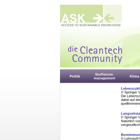
Stoffstrom-
Politik
Klima
management
Lebenszykl
© Springer 
Die Lebenszy
dabei auf d
quelltrenne
Langzeitst
© Springer 
Natürlich vo
vergesellsch
Bestimmung
© Lehrstuhl 