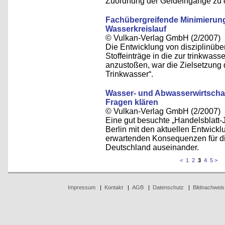
Zuordnung der Geldeingänge zu 
Fachübergreifende Minimierungs
Wasserkreislauf
© Vulkan-Verlag GmbH (2/2007)
Die Entwicklung von disziplinübe
Stoffeinträge in die zur trinkwa
anzustoßen, war die Zielsetzung 
Trinkwasser“.
Wasser- und Abwasserwirtschaft
Fragen klären
© Vulkan-Verlag GmbH (2/2007)
Eine gut besuchte „Handelsblatt-
Berlin mit den aktuellen Entwickl
erwartenden Konsequenzen für di
Deutschland auseinander.
<
1
2
3
4
5
>
Impressum
|
Kontakt
|
AGB
|
Datenschutz
|
Bildnachweis