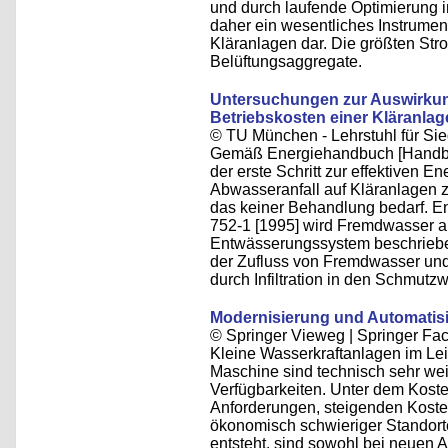
und durch laufende Optimierung i
daher ein wesentliches Instrumen
Kläranlagen dar. Die größten Str
Belüftungsaggregate.
Untersuchungen zur Auswirkun
Betriebskosten einer Kläranlag
© TU München - Lehrstuhl für Sie
Gemäß Energiehandbuch [Handbuc
der erste Schritt zur effektiven E
Abwasseranfall auf Kläranlagen 
das keiner Behandlung bedarf. 
752-1 [1995] wird Fremdwasser al
Entwässerungssystem beschrieben
der Zufluss von Fremdwasser un
durch Infiltration in den Schmut
Modernisierung und Automatis
© Springer Vieweg | Springer F
Kleine Wasserkraftanlagen im Le
Maschine sind technisch sehr wei
Verfügbarkeiten. Unter dem Kost
Anforderungen, steigenden Kosten
ökonomisch schwieriger Standort
entsteht, sind sowohl bei neuen 