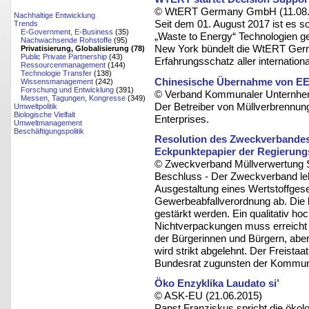
© WtERT Germany GmbH (11.08.
Nachhaltige Entwicklung
Seit dem 01. August 2017 ist es 
Trends
E-Government, E-Business
(35)
„Waste to Energy“ Technologien g
Nachwachsende Rohstoffe
(95)
New York bündelt die WtERT Ge
Privatisierung, Globalisierung (78)
Public Private Partnership
(43)
Erfahrungsschatz aller internati
Ressourcenmanagement
(144)
Technologie Transfer
(138)
Chinesische Übernahme von E
Wissensmanagement
(242)
Forschung und Entwicklung
(391)
© Verband Kommunaler Unternhem
Messen, Tagungen, Kongresse
(349)
Der Betreiber von Müllverbrennun
Umweltpolitik
Biologische Vielfalt
Enterprises.
Umweltmanagement
Beschäftigungspolitik
Resolution des Zweckverbande
Eckpunktepapier der Regierungsk
© Zweckverband Müllverwertung 
Beschluss - Der Zweckverband leh
Ausgestaltung eines Wertstoffgese
Gewerbeabfallverordnung ab. Die
gestärkt werden. Ein qualitativ ho
Nichtverpackungen muss erreicht w
der Bürgerinnen und Bürgern, aber
wird strikt abgelehnt. Der Freistaa
Bundesrat zugunsten der Kommun
Öko Enzyklika Laudato si’
© ASK-EU (21.06.2015)
Papst Franziskus spricht die ökol