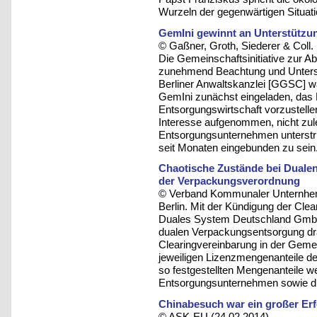
Wurzeln der gegenwärtigen Situatio
GemIni gewinnt an Unterstützu
© Gaßner, Groth, Siederer & Coll.
Die Gemeinschaftsinitiative zur A
zunehmend Beachtung und Unters
Berliner Anwaltskanzlei [GGSC] w
GemIni zunächst eingeladen, das 
Entsorgungswirtschaft vorzustell
Interesse aufgenommen, nicht zule
Entsorgungsunternehmen unterstri
seit Monaten eingebunden zu sein
Chaotische Zustände bei Duale
der Verpackungsverordnung
© Verband Kommunaler Unternhem
Berlin. Mit der Kündigung der Cle
Duales System Deutschland GmbH 
dualen Verpackungsentsorgung dra
Clearingvereinbarung in der Gemei
jeweiligen Lizenzmengenanteile de
so festgestellten Mengenanteile we
Entsorgungsunternehmen sowie di
Chinabesuch war ein großer Erf
© ASK-EU (24.02.2014)