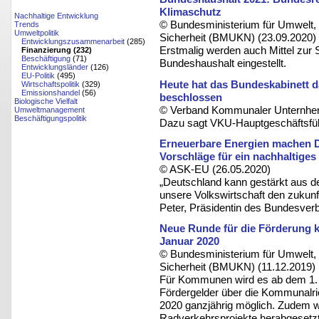
Klimaschutz
Nachhaltige Entwicklung
© Bundesministerium für Umwelt, 
Trends
Umweltpolitik
Sicherheit (BMUKN) (23.09.2020)
Entwicklungszusammenarbeit
(285)
Erstmalig werden auch Mittel zur 
Finanzierung (232)
Beschäftigung
(71)
Bundeshaushalt eingestellt.
Entwicklungsländer
(126)
EU-Politik
(495)
Heute hat das Bundeskabinett d
Wirtschaftspolitik
(329)
Emissionshandel
(56)
beschlossen
Biologische Vielfalt
© Verband Kommunaler Unternhem
Umweltmanagement
Beschäftigungspolitik
Dazu sagt VKU-Hauptgeschäftsführ
Erneuerbare Energien machen De
Vorschläge für ein nachhaltige
© ASK-EU (26.05.2020)
„Deutschland kann gestärkt aus de
unsere Volkswirtschaft den zukunf
Peter, Präsidentin des Bundesver
Neue Runde für die Förderung k
Januar 2020
© Bundesministerium für Umwelt, 
Sicherheit (BMUKN) (11.12.2019)
Für Kommunen wird es ab dem 1. 
Fördergelder über die Kommunalrich
2020 ganzjährig möglich. Zudem w
Radverkehrsprojekte herabgesetz