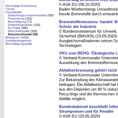
© ASK-EU (08.10.2020)
Nachhaltige Entwicklung
Baden-Württembergs Umweltminister
Trends
Umweltpolitik
fossile Brennstoffe durch erneuerb
Entwicklungszusammenarbeit
(285)
Finanzierung
(232)
Brennstoffemissions- handel: 
Beschäftigung
(71)
Entwicklungsländer
(126)
Schutz der Industrie
EU-Politik
(495)
© Bundesministerium für Umwelt, 
Wirtschaftspolitik
(329)
Emissionshandel (56)
Sicherheit (BMUKN) (23.09.2020)
Biologische Vielfalt
Ausgleichsmaßnahmen setzen Schw
Umweltmanagement
Beschäftigungspolitik
Technologien
VKU zum BEHG: Ökologische L
© Verband Kommunaler Unternhem
Auswirkung des Brennstoffemission
Abfallverbrennung gehört nicht
© Verband Kommunaler Unternhem
Zur Bekämpfung des Klimawandels
beitragen. Die Abfallwirtschaft ha
aus den Deponien um 80 % reduzie
Recyclings und der thermischen V
Abfälle möglich.
Bundeskabinett beschließt höhe
Strompreisen und für Pendler
© ASK-EU (20.05.2020)