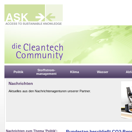
Stoffstrom-
Politik
Klima
Wasser
Abfa
management
Nachrichten
Aktuelles aus den Nachrichtenagenturen unserer Partner.
Nachrichten zum Thema 'Politik':
Bundestag beschließt CO2-Bep