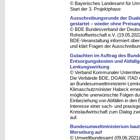
© Bayerisches Landesamt für Umw
Start der 3. Projektphase
Ausschreibungsrunde der Duale
gestartet – wieder ohne Preisa
© BDE Bundesverband der Deutsc
Rohstoffwirtschaft e.V. (19.05.202
BDE-Veranstaltung informiert übe
und klärt Fragen der Ausschreibu
Gutachten im Auftrag des Bund
Entsorgungskosten und Abfall
Lenkungswirkung
© Verband Kommunaler Unternhem
Die Verbände BDE, DGAW, ITAD u
an Bundesumweltministerin Lemke
Klimaschutzminister Habeck erneu
mögliche unerwünschte Folgen durc
Einbeziehung von Abfällen in den
Interesse einer sach- und praxisg
Kreislaufwirtschaft zum Dialog zw
auf.
Bundesumweltministerium baut n
Merseburg auf
© Umweltbundesamt (09.06.2021)