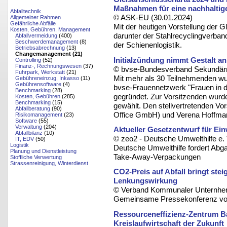
Maßnahmen für eine nachhaltige
Abfalltechnik
© ASK-EU (30.01.2024)
Allgemeiner Rahmen
Gefährliche Abfälle
Mit der heutigen Vorstellung der 
Kosten, Gebühren, Management
darunter der Stahlrecyclingverband
Abfallvermeidung
(400)
Beschwerdemanagement
(8)
der Schienenlogistik.
Betriebsabrechnung
(13)
Changemanagement (21)
Initialzündung nimmt Gestalt a
Controlling
(52)
Finanz-, Rechnungswesen
(37)
© bvse-Bundesverband Sekundärro
Fuhrpark, Werkstatt
(21)
Mit mehr als 30 Teilnehmenden wu
Gebühreneinzug, Inkasso
(11)
Gebührensoftware
(4)
bvse-Frauennetzwerk "Frauen in d
Benchmarking
(28)
gegründet. Zur Vorsitzenden wurde
Kosten, Gebühren
(285)
Benchmarking
(15)
gewählt. Den stellvertretenden V
Abfallberatung
(90)
Office GmbH) und Verena Hoffm
Risikomanagement
(23)
Software
(55)
Verwaltung
(204)
Aktueller Gesetzentwurf für Ei
Abfallbilanz
(10)
© zeo2 - Deutsche Umwelthilfe e. 
IT, EDV
(50)
Logistik
Deutsche Umwelthilfe fordert Abg
Planung und Dienstleistung
Take-Away-Verpackungen
Stoffliche Verwertung
Strassenreinigung, Winterdienst
CO2-Preis auf Abfall bringt st
Lenkungswirkung
© Verband Kommunaler Unternhem
Gemeinsame Pressekonferenz v
Ressourceneffizienz-Zentrum B
Kreislaufwirtschaft der Zukunft