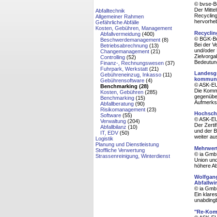
© bvse-B
Der Mitte
Abfalltechnik
Recyclin
Allgemeiner Rahmen
hervorhe
Gefährliche Abfälle
Kosten, Gebühren, Management
Recyclin
Abfallvermeidung
(400)
© BGK-Bu
Beschwerdemanagement
(8)
Bei der V
Betriebsabrechnung
(13)
und/oder 
Changemanagement
(21)
Zielvorga
Controlling
(52)
Bedeutung
Finanz-, Rechnungswesen
(37)
Fuhrpark, Werkstatt
(21)
Landesgr
Gebühreneinzug, Inkasso
(11)
kommuna
Gebührensoftware
(4)
© ASK-EU
Benchmarking (28)
Die Komm
Kosten, Gebühren
(285)
gegenüber
Benchmarking
(15)
Aufmerks
Abfallberatung
(90)
Risikomanagement
(23)
Hochschul
Software
(55)
© ASK-EU
Verwaltung
(204)
Der Zerti
Abfallbilanz
(10)
und der B
IT, EDV
(50)
weiter a
Logistik
Planung und Dienstleistung
Mehrwert
Stoffliche Verwertung
© ia Gmb
Strassenreinigung, Winterdienst
Union und
höhere Ab
Wolfgan
Abfallwi
© ia Gmb
Ein klare
unabding
"Re-Komm