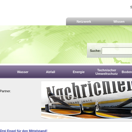
S
Netzwerk
Wissen
Suche:
Technischer
Wasser
Abfall
Energie
Boden,
Umweltschutz
Partner.
Drei Engel für den Mittelstand!