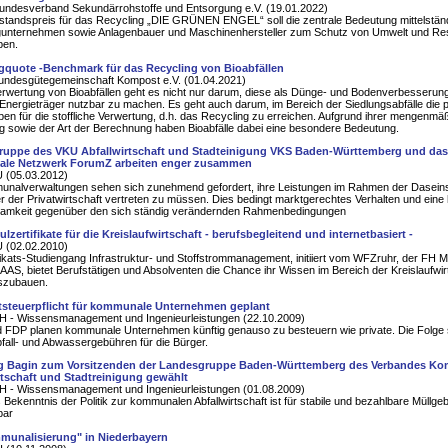
undesverband Sekundärrohstoffe und Entsorgung e.V. (19.01.2022)
lstandspreis für das Recycling „DIE GRÜNEN ENGEL“ soll die zentrale Bedeutung mittelstän
gunternehmen sowie Anlagenbauer und Maschinenhersteller zum Schutz von Umwelt und R
ben.
gquote -Benchmark für das Recycling von Bioabfällen
ndesgütegemeinschaft Kompost e.V. (01.04.2021)
erwertung von Bioabfällen geht es nicht nur darum, diese als Dünge- und Bodenverbesserung
Energieträger nutzbar zu machen. Es geht auch darum, im Bereich der Siedlungsabfälle die p
ben für die stoffliche Verwertung, d.h. das Recycling zu erreichen. Aufgrund ihrer mengenmä
 sowie der Art der Berechnung haben Bioabfälle dabei eine besondere Bedeutung.
uppe des VKU Abfallwirtschaft und Stadteinigung VKS Baden-Württemberg und das
le Netzwerk ForumZ arbeiten enger zusammen
 (05.03.2012)
unalverwaltungen sehen sich zunehmend gefordert, ihre Leistungen im Rahmen der Dasein
 der Privatwirtschaft vertreten zu müssen. Dies bedingt marktgerechtes Verhalten und eine
amkeit gegenüber den sich ständig verändernden Rahmenbedingungen
zertifikate für die Kreislaufwirtschaft - berufsbegleitend und internetbasiert -
 (02.02.2010)
fikats-Studiengang Infrastruktur- und Stoffstrommanagement, initiiert vom WFZruhr, der FH 
AAS, bietet Berufstätigen und Absolventen die Chance ihr Wissen im Bereich der Kreislaufwir
uszubauen.
steuerpflicht für kommunale Unternehmen geplant
H - Wissensmanagement und Ingenieurleistungen (22.10.2009)
 FDP planen kommunale Unternehmen künftig genauso zu besteuern wie private. Die Folge 
fall- und Abwassergebühren für die Bürger.
g Bagin zum Vorsitzenden der Landesgruppe Baden-Württemberg des Verbandes K
rtschaft und Stadtreinigung gewählt
H - Wissensmanagement und Ingenieurleistungen (01.08.2009)
s Bekenntnis der Politik zur kommunalen Abfallwirtschaft ist für stabile und bezahlbare Müllg
bar
unalisierung" in Niederbayern