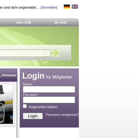
ie sind nicht angemeldet...
[Anmelden]
Über ASK
My ASK
 Altlasten
Name:
Passwort:
Angemeldet bleiben
Passwort vergessen?