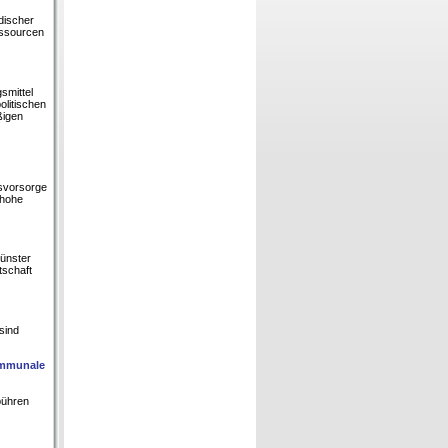
discher
essourcen
smittel
olitischen
ßigen
svorsorge
 hohe
Münster
tschaft
sind
ommunale
ebühren