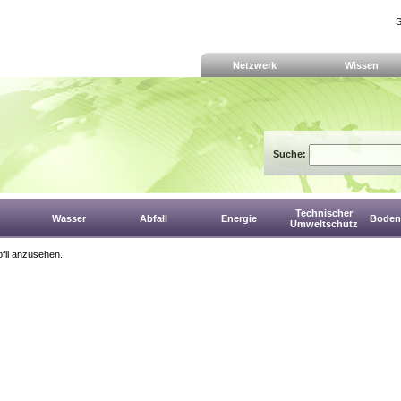
S
Netzwerk
Wissen
Suche:
Technischer
Wasser
Abfall
Energie
Boden,
Umweltschutz
fil anzusehen.