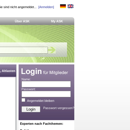
ie sind nicht angemeldet...
[Anmelden]
Über ASK
My ASK
 Altlasten
Name:
Passwort:
Angemeldet bleiben
Passwort vergessen?
Experten nach Fachthemen: