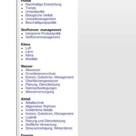
Politik
Nachhaltige Entwicklung
Trends
Umweltpolitik
Biologische Vielfalt
Umweltmanagement
Beschäftigungspolitik
Stoffstrom- management
Integrierte Produktpolitik
Stoffstrommanagement
Klima
Luft
Lärm
Klima
Mobilität
Wasser
Abwasser
Grundwasserschutz
Kosten, Gebühren, Management
Oberflächengewässer
Planung, Dienstleistung
Rahmenbedingungen
Wasserversorgung
Abfall
Abfalltechnik
Allgemeiner Rahmen
Gefährliche Abfälle
Kosten, Gebühren, Management
Logistik
Planung und Dienstleistung
Stoffliche Verwertung
Strassenreinigung, Winterdienst
Energie