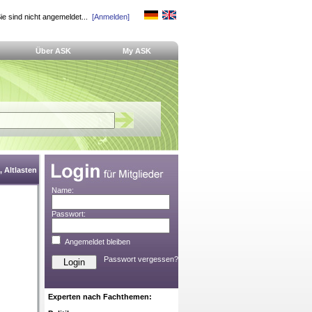
ie sind nicht angemeldet...
[Anmelden]
Über ASK
My ASK
 Altlasten
Name:
Passwort:
Angemeldet bleiben
Passwort vergessen?
Experten nach Fachthemen: