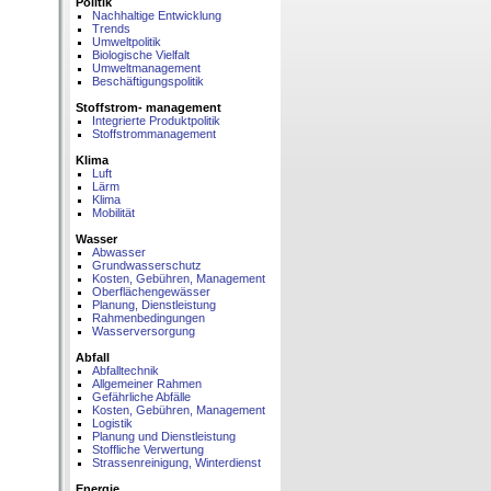
Politik
Nachhaltige Entwicklung
Trends
Umweltpolitik
Biologische Vielfalt
Umweltmanagement
Beschäftigungspolitik
Stoffstrom- management
Integrierte Produktpolitik
Stoffstrommanagement
Klima
Luft
Lärm
Klima
Mobilität
Wasser
Abwasser
Grundwasserschutz
Kosten, Gebühren, Management
Oberflächengewässer
Planung, Dienstleistung
Rahmenbedingungen
Wasserversorgung
Abfall
Abfalltechnik
Allgemeiner Rahmen
Gefährliche Abfälle
Kosten, Gebühren, Management
Logistik
Planung und Dienstleistung
Stoffliche Verwertung
Strassenreinigung, Winterdienst
Energie