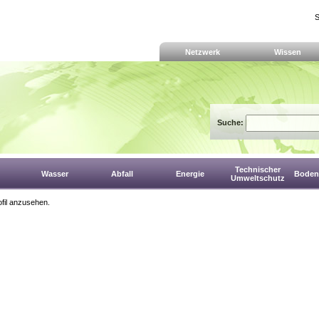
S
Netzwerk
Wissen
Suche:
Technischer
Wasser
Abfall
Energie
Boden,
Umweltschutz
fil anzusehen.