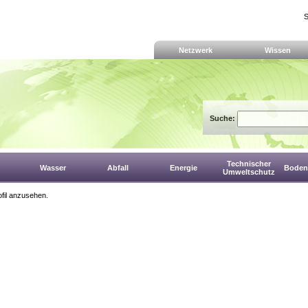
S
Netzwerk
Wissen
Suche:
Technischer
Wasser
Abfall
Energie
Boden,
Umweltschutz
fil anzusehen.