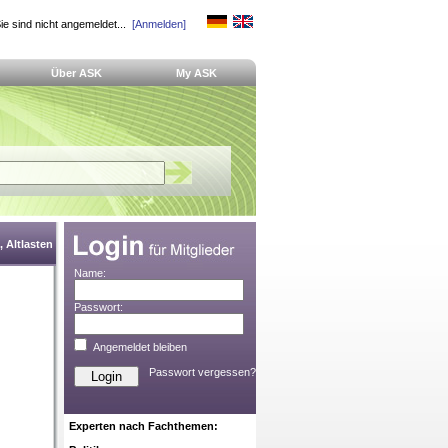
ie sind nicht angemeldet...
[Anmelden]
Über ASK
My ASK
 Altlasten
Name:
Passwort:
Angemeldet bleiben
Passwort vergessen?
Experten nach Fachthemen: