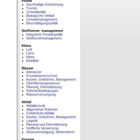
Politik
Nachhaltige Entwicklung
Trends
Umweltpolitik
Biologische Vielfalt
Umweltmanagement
Beschäftigungspolitik
Stoffstrom- management
Integrierte Produktpolitik
Stoffstrommanagement
Klima
Luft
Lärm
Klima
Mobilität
Wasser
Abwasser
Grundwasserschutz
Kosten, Gebühren, Management
Oberflächengewässer
Planung, Dienstleistung
Rahmenbedingungen
Wasserversorgung
Abfall
Abfalltechnik
Allgemeiner Rahmen
Gefährliche Abfälle
Kosten, Gebühren, Management
Logistik
Planung und Dienstleistung
Stoffliche Verwertung
Strassenreinigung, Winterdienst
Energie