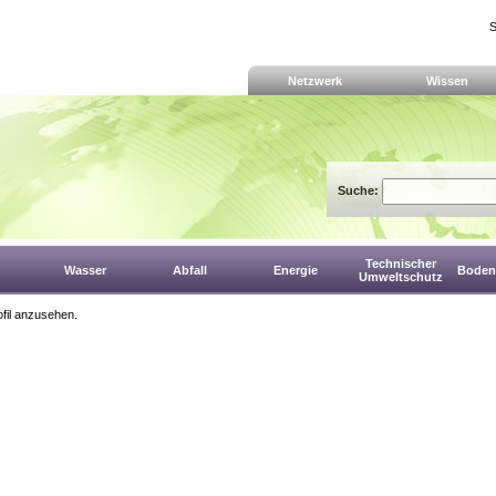
S
Netzwerk
Wissen
Suche:
Technischer
Wasser
Abfall
Energie
Boden,
Umweltschutz
fil anzusehen.