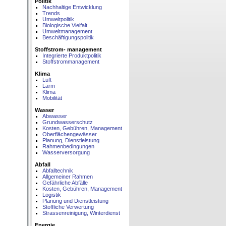
Politik
Nachhaltige Entwicklung
Trends
Umweltpolitik
Biologische Vielfalt
Umweltmanagement
Beschäftigungspolitik
Stoffstrom- management
Integrierte Produktpolitik
Stoffstrommanagement
Klima
Luft
Lärm
Klima
Mobilität
Wasser
Abwasser
Grundwasserschutz
Kosten, Gebühren, Management
Oberflächengewässer
Planung, Dienstleistung
Rahmenbedingungen
Wasserversorgung
Abfall
Abfalltechnik
Allgemeiner Rahmen
Gefährliche Abfälle
Kosten, Gebühren, Management
Logistik
Planung und Dienstleistung
Stoffliche Verwertung
Strassenreinigung, Winterdienst
Energie