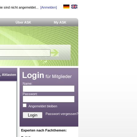
ie sind nicht angemeldet...
[Anmelden]
Über ASK
My ASK
 Altlasten
Name:
Passwort:
Angemeldet bleiben
Passwort vergessen?
Experten nach Fachthemen: