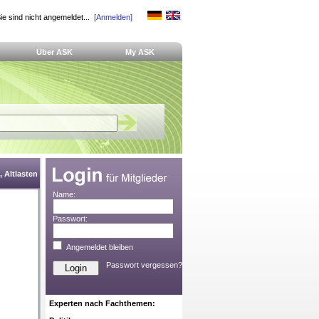
ie sind nicht angemeldet...
[Anmelden]
Über ASK
My ASK
 Altlasten
Name:
Passwort:
Angemeldet bleiben
Passwort vergessen?
Experten nach Fachthemen: