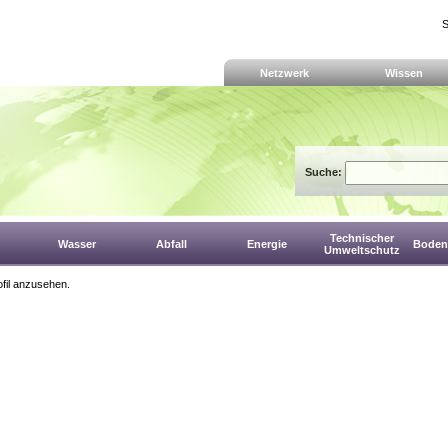
S
Netzwerk
Wissen
Suche:
Technischer
Wasser
Abfall
Energie
Boden,
Umweltschutz
fil anzusehen.