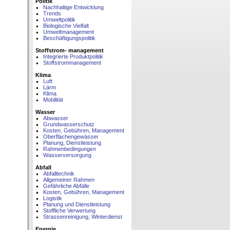
Politik
Nachhaltige Entwicklung
Trends
Umweltpolitik
Biologische Vielfalt
Umweltmanagement
Beschäftigungspolitik
Stoffstrom- management
Integrierte Produktpolitik
Stoffstrommanagement
Klima
Luft
Lärm
Klima
Mobilität
Wasser
Abwasser
Grundwasserschutz
Kosten, Gebühren, Management
Oberflächengewässer
Planung, Dienstleistung
Rahmenbedingungen
Wasserversorgung
Abfall
Abfalltechnik
Allgemeiner Rahmen
Gefährliche Abfälle
Kosten, Gebühren, Management
Logistik
Planung und Dienstleistung
Stoffliche Verwertung
Strassenreinigung, Winterdienst
Energie