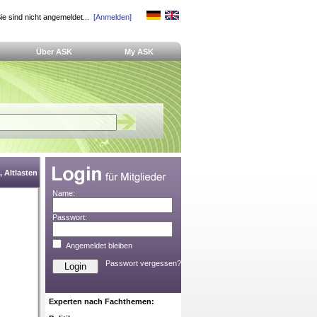
ie sind nicht angemeldet...
[Anmelden]
Über ASK
My ASK
 Altlasten
Name:
Passwort:
Angemeldet bleiben
Passwort vergessen?
Experten nach Fachthemen: