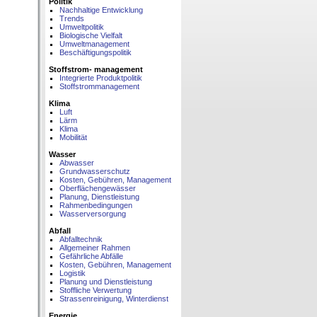
Politik
Nachhaltige Entwicklung
Trends
Umweltpolitik
Biologische Vielfalt
Umweltmanagement
Beschäftigungspolitik
Stoffstrom- management
Integrierte Produktpolitik
Stoffstrommanagement
Klima
Luft
Lärm
Klima
Mobilität
Wasser
Abwasser
Grundwasserschutz
Kosten, Gebühren, Management
Oberflächengewässer
Planung, Dienstleistung
Rahmenbedingungen
Wasserversorgung
Abfall
Abfalltechnik
Allgemeiner Rahmen
Gefährliche Abfälle
Kosten, Gebühren, Management
Logistik
Planung und Dienstleistung
Stoffliche Verwertung
Strassenreinigung, Winterdienst
Energie