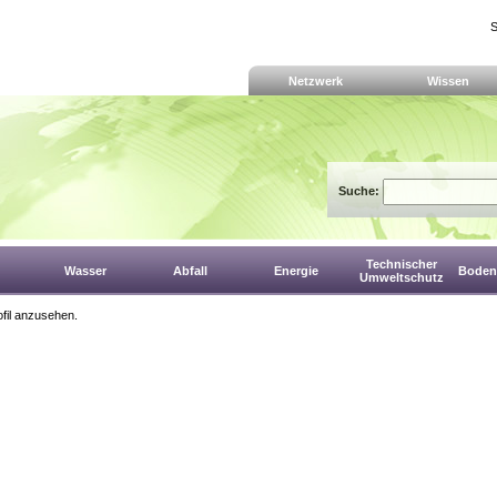
S
Netzwerk
Wissen
Suche:
Technischer
Wasser
Abfall
Energie
Boden,
Umweltschutz
fil anzusehen.