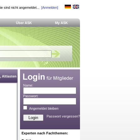
ie sind nicht angemeldet...
[Anmelden]
Über ASK
My ASK
 Altlasten
Name:
Passwort:
Angemeldet bleiben
Passwort vergessen?
Experten nach Fachthemen: