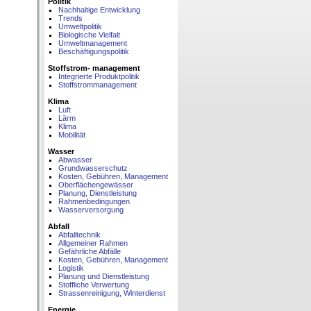
Politik
Nachhaltige Entwicklung
Trends
Umweltpolitik
Biologische Vielfalt
Umweltmanagement
Beschäftigungspolitik
Stoffstrom- management
Integrierte Produktpolitik
Stoffstrommanagement
Klima
Luft
Lärm
Klima
Mobilität
Wasser
Abwasser
Grundwasserschutz
Kosten, Gebühren, Management
Oberflächengewässer
Planung, Dienstleistung
Rahmenbedingungen
Wasserversorgung
Abfall
Abfalltechnik
Allgemeiner Rahmen
Gefährliche Abfälle
Kosten, Gebühren, Management
Logistik
Planung und Dienstleistung
Stoffliche Verwertung
Strassenreinigung, Winterdienst
Energie