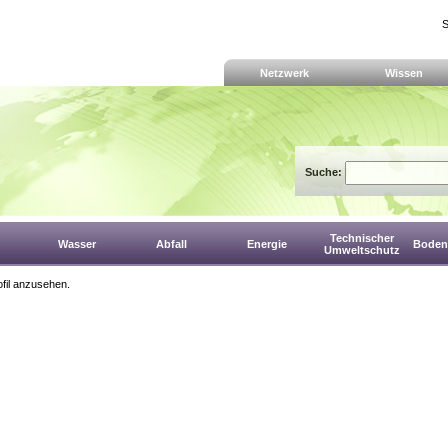
S
Netzwerk
Wissen
Suche:
Technischer
Wasser
Abfall
Energie
Boden,
Umweltschutz
fil anzusehen.