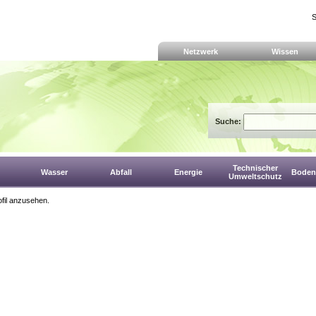
S
Netzwerk
Wissen
Suche:
Technischer
Wasser
Abfall
Energie
Boden,
Umweltschutz
fil anzusehen.