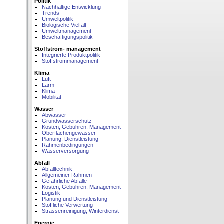
Politik
Nachhaltige Entwicklung
Trends
Umweltpolitik
Biologische Vielfalt
Umweltmanagement
Beschäftigungspolitik
Stoffstrom- management
Integrierte Produktpolitik
Stoffstrommanagement
Klima
Luft
Lärm
Klima
Mobilität
Wasser
Abwasser
Grundwasserschutz
Kosten, Gebühren, Management
Oberflächengewässer
Planung, Dienstleistung
Rahmenbedingungen
Wasserversorgung
Abfall
Abfalltechnik
Allgemeiner Rahmen
Gefährliche Abfälle
Kosten, Gebühren, Management
Logistik
Planung und Dienstleistung
Stoffliche Verwertung
Strassenreinigung, Winterdienst
Energie