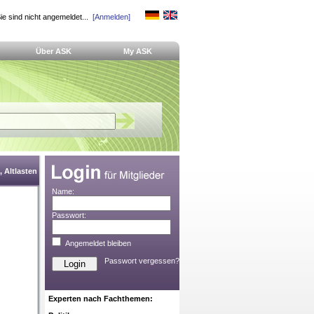
ie sind nicht angemeldet...
[Anmelden]
Über ASK
My ASK
 Altlasten
Name:
Passwort:
Angemeldet bleiben
Passwort vergessen?
Experten nach Fachthemen: