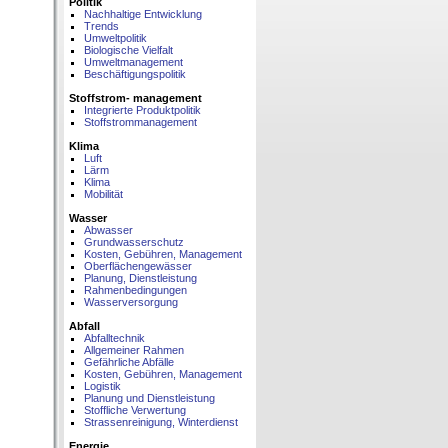
Politik
Nachhaltige Entwicklung
Trends
Umweltpolitik
Biologische Vielfalt
Umweltmanagement
Beschäftigungspolitik
Stoffstrom- management
Integrierte Produktpolitik
Stoffstrommanagement
Klima
Luft
Lärm
Klima
Mobilität
Wasser
Abwasser
Grundwasserschutz
Kosten, Gebühren, Management
Oberflächengewässer
Planung, Dienstleistung
Rahmenbedingungen
Wasserversorgung
Abfall
Abfalltechnik
Allgemeiner Rahmen
Gefährliche Abfälle
Kosten, Gebühren, Management
Logistik
Planung und Dienstleistung
Stoffliche Verwertung
Strassenreinigung, Winterdienst
Energie