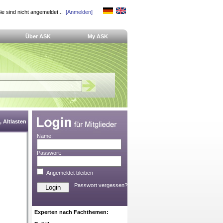
ie sind nicht angemeldet...
[Anmelden]
Über ASK
My ASK
 Altlasten
Name:
Passwort:
Angemeldet bleiben
Passwort vergessen?
Experten nach Fachthemen: