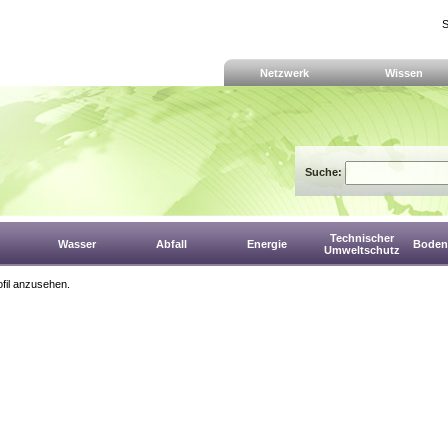
S
Netzwerk
Wissen
Suche:
Technischer
Wasser
Abfall
Energie
Boden,
Umweltschutz
fil anzusehen.