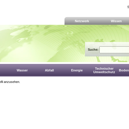
S
Netzwerk
Wissen
Suche:
Technischer
Wasser
Abfall
Energie
Boden,
Umweltschutz
fil anzusehen.