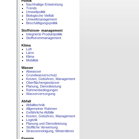
Politik
Nachhaltige Entwicklung
Trends
Umweltpolitik
Biologische Vielfalt
Umweltmanagement
Beschäftigungspolitik
Stoffstrom- management
Integrierte Produktpolitik
Stoffstrommanagement
Klima
Luft
Lärm
Klima
Mobilität
Wasser
Abwasser
Grundwasserschutz
Kosten, Gebühren, Management
Oberflächengewässer
Planung, Dienstleistung
Rahmenbedingungen
Wasserversorgung
Abfall
Abfalltechnik
Allgemeiner Rahmen
Gefährliche Abfälle
Kosten, Gebühren, Management
Logistik
Planung und Dienstleistung
Stoffliche Verwertung
Strassenreinigung, Winterdienst
Energie