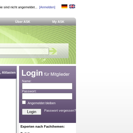
ie sind nicht angemeldet...
[Anmelden]
Über ASK
My ASK
 Altlasten
Name:
Passwort:
Angemeldet bleiben
Passwort vergessen?
Experten nach Fachthemen: