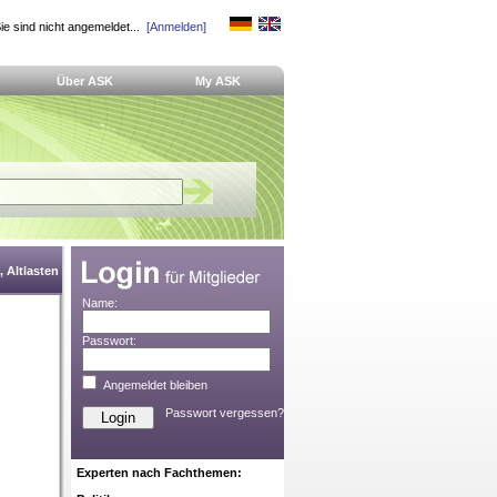
ie sind nicht angemeldet...
[Anmelden]
Über ASK
My ASK
 Altlasten
Name:
Passwort:
Angemeldet bleiben
Passwort vergessen?
Experten nach Fachthemen: