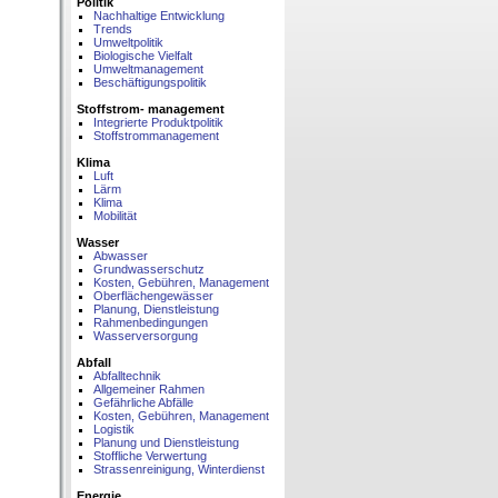
Politik
Nachhaltige Entwicklung
Trends
Umweltpolitik
Biologische Vielfalt
Umweltmanagement
Beschäftigungspolitik
Stoffstrom- management
Integrierte Produktpolitik
Stoffstrommanagement
Klima
Luft
Lärm
Klima
Mobilität
Wasser
Abwasser
Grundwasserschutz
Kosten, Gebühren, Management
Oberflächengewässer
Planung, Dienstleistung
Rahmenbedingungen
Wasserversorgung
Abfall
Abfalltechnik
Allgemeiner Rahmen
Gefährliche Abfälle
Kosten, Gebühren, Management
Logistik
Planung und Dienstleistung
Stoffliche Verwertung
Strassenreinigung, Winterdienst
Energie