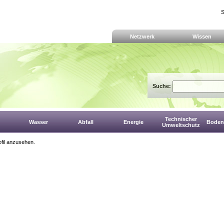
S
Netzwerk
Wissen
Suche:
Technischer
Wasser
Abfall
Energie
Boden,
Umweltschutz
fil anzusehen.