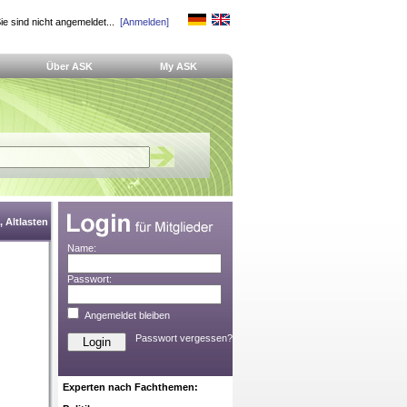
ie sind nicht angemeldet...
[Anmelden]
Über ASK
My ASK
 Altlasten
Name:
Passwort:
Angemeldet bleiben
Passwort vergessen?
Experten nach Fachthemen: