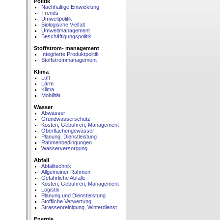
Politik
Nachhaltige Entwicklung
Trends
Umweltpolitik
Biologische Vielfalt
Umweltmanagement
Beschäftigungspolitik
Stoffstrom- management
Integrierte Produktpolitik
Stoffstrommanagement
Klima
Luft
Lärm
Klima
Mobilität
Wasser
Abwasser
Grundwasserschutz
Kosten, Gebühren, Management
Oberflächengewässer
Planung, Dienstleistung
Rahmenbedingungen
Wasserversorgung
Abfall
Abfalltechnik
Allgemeiner Rahmen
Gefährliche Abfälle
Kosten, Gebühren, Management
Logistik
Planung und Dienstleistung
Stoffliche Verwertung
Strassenreinigung, Winterdienst
Energie