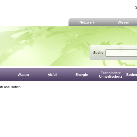
S
Netzwerk
Wissen
Suche:
Technischer
Wasser
Abfall
Energie
Boden,
Umweltschutz
fil anzusehen.