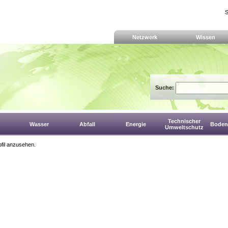
S
Netzwerk
Wissen
Suche:
Technischer
Wasser
Abfall
Energie
Boden,
Umweltschutz
fil anzusehen.