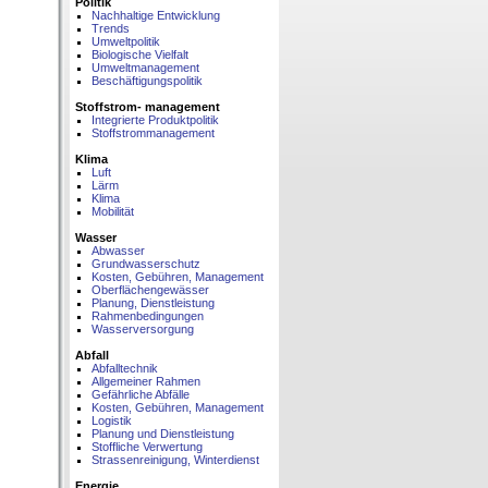
Politik
Nachhaltige Entwicklung
Trends
Umweltpolitik
Biologische Vielfalt
Umweltmanagement
Beschäftigungspolitik
Stoffstrom- management
Integrierte Produktpolitik
Stoffstrommanagement
Klima
Luft
Lärm
Klima
Mobilität
Wasser
Abwasser
Grundwasserschutz
Kosten, Gebühren, Management
Oberflächengewässer
Planung, Dienstleistung
Rahmenbedingungen
Wasserversorgung
Abfall
Abfalltechnik
Allgemeiner Rahmen
Gefährliche Abfälle
Kosten, Gebühren, Management
Logistik
Planung und Dienstleistung
Stoffliche Verwertung
Strassenreinigung, Winterdienst
Energie