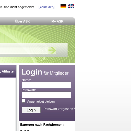
ie sind nicht angemeldet...
[Anmelden]
Über ASK
My ASK
 Altlasten
Name:
Passwort:
Angemeldet bleiben
Passwort vergessen?
Experten nach Fachthemen: