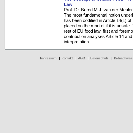
Law
Prof. Dr. Bernd M.J. van der Meule
The most fundamental notion underly
has been codified in Article 14(1) o
placed on the market if it is unsafe
rest of EU food law, first and foremo
contribution analyses Article 14 and
interpretation.
Impressum
|
Kontakt
|
AGB
|
Datenschutz
|
Bildnachweis