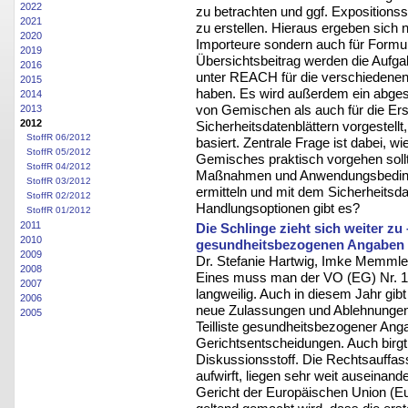
2022
zu betrachten und ggf. Expositions
2021
zu erstellen. Hieraus ergeben sich 
2020
Importeure sondern auch für Formu
2019
Übersichtsbeitrag werden die Aufgab
2016
unter REACH für die verschiedenen
2015
haben. Es wird außerdem ein abges
2014
von Gemischen als auch für die Ers
2013
2012
Sicherheitsdatenblättern vorgestell
StoffR 06/2012
basiert. Zentrale Frage ist dabei, w
StoffR 05/2012
Gemisches praktisch vorgehen soll
StoffR 04/2012
Maßnahmen und Anwendungsbedingu
StoffR 03/2012
ermitteln und mit dem Sicherheits
StoffR 02/2012
Handlungsoptionen gibt es?
StoffR 01/2012
2011
Die Schlinge zieht sich weiter z
2010
gesundheitsbezogenen Angaben
2009
Dr. Stefanie Hartwig, Imke Memmle
2008
Eines muss man der VO (EG) Nr. 19
2007
langweilig. Auch in diesem Jahr gibt
2006
neue Zulassungen und Ablehnungen
2005
Teilliste gesundheitsbezogener Anga
Gerichtsentscheidungen. Auch birgt
Diskussionsstoff. Die Rechtsauffas
aufwirft, liegen sehr weit auseinand
Gericht der Europäischen Union (Eu