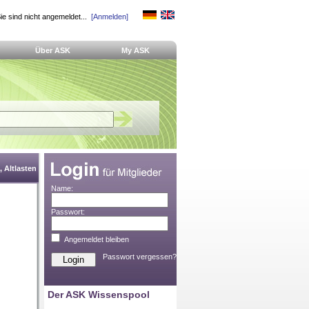
ie sind nicht angemeldet...
[Anmelden]
Über ASK
My ASK
 Altlasten
Name:
Passwort:
Angemeldet bleiben
Passwort vergessen?
Der ASK Wissenspool