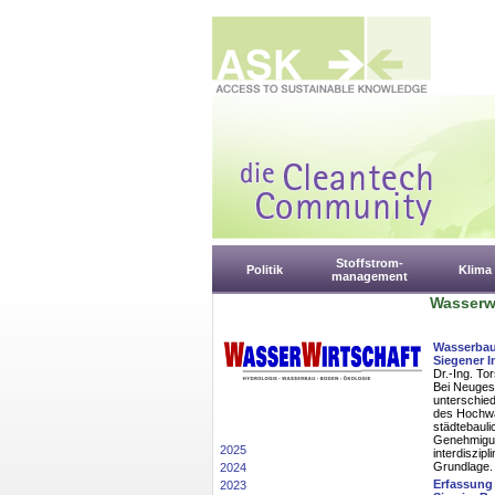
Stoffstrom-
Politik
Klima
management
Wasserwi
Wasserbaul
Siegener I
Dr.-Ing. To
Bei Neuge
unterschied
des Hochwa
städtebauli
Genehmigun
2025
interdiszip
Grundlage.
2024
Erfassung
2023