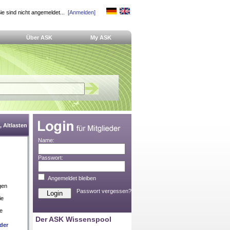
ie sind nicht angemeldet...
[Anmelden]
Über ASK
My ASK
 Altlasten
Name:
Passwort:
Angemeldet bleiben
gen
Passwort vergessen?
ie
ie
Der ASK Wissenspool
der