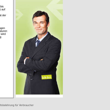
bis
 auf
)
ät der
ngen
aturen
 wird
g
fsbelehrung für Verbraucher