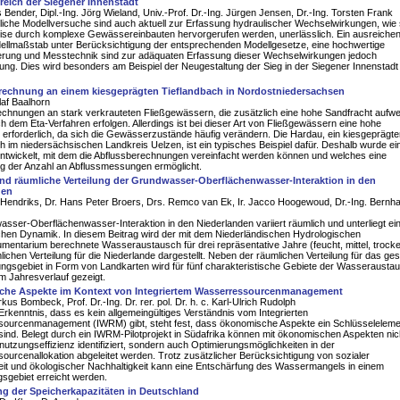
reich der Siegener Innenstadt
 Bender, Dipl.-Ing. Jörg Wieland, Univ.-Prof. Dr.-Ing. Jürgen Jensen, Dr.-Ing. Torsten Frank
iche Modellversuche sind auch aktuell zur Erfassung hydraulischer Wechselwirkungen, wie 
eise durch komplexe Gewässereinbauten hervorgerufen werden, unerlässlich. Ein ausreiche
ellmaßstab unter Berücksichtigung der entsprechenden Modellgesetze, eine hochwertige
erung und Messtechnik sind zur adäquaten Erfassung dieser Wechselwirkungen jedoch
ng. Dies wird besonders am Beispiel der Neugestaltung der Sieg in der Siegener Innenstadt
rechnung an einem kiesgeprägten Tieflandbach in Nordostniedersachsen
laf Baalhorn
chnungen an stark verkrauteten Fließgewässern, die zusätzlich eine hohe Sandfracht aufwe
 dem Eta-Verfahren erfolgen. Allerdings ist bei dieser Art von Fließgewässern eine hohe
erforderlich, da sich die Gewässerzustände häufig verändern. Die Hardau, ein kiesgeprägte
h im niedersächsischen Landkreis Uelzen, ist ein typisches Beispiel dafür. Deshalb wurde ei
entwickelt, mit dem die Abflussberechnungen vereinfacht werden können und welches eine
g der Anzahl an Abflussmessungen ermöglicht.
und räumliche Verteilung der Grundwasser-Oberflächenwasser-Interaktion in den
den
 Hendriks, Dr. Hans Peter Broers, Drs. Remco van Ek, Ir. Jacco Hoogewoud, Dr.-Ing. Bernh
sser-Oberflächenwasser-Interaktion in den Niederlanden variiert räumlich und unterliegt ei
ichen Dynamik. In diesem Beitrag wird der mit dem Niederländischen Hydrologischen
umentarium berechnete Wasseraustausch für drei repräsentative Jahre (feucht, mittel, trocke
lichen Verteilung für die Niederlande dargestellt. Neben der räumlichen Verteilung für das ge
ngsgebiet in Form von Landkarten wird für fünf charakteristische Gebiete der Wasserausta
 im Jahresverlauf gezeigt.
he Aspekte im Kontext von Integriertem Wasserressourcenmanagement
kus Bombeck, Prof. Dr.-Ing. Dr. rer. pol. Dr. h. c. Karl-Ulrich Rudolph
rkenntnis, dass es kein allgemeingültiges Verständnis vom Integrierten
ourcenmanagement (IWRM) gibt, steht fest, dass ökonomische Aspekte ein Schlüsseleleme
nd. Belegt durch ein IWRM-Pilotprojekt in Südafrika können mit ökonomischen Aspekten nic
utzungseffizienz identifiziert, sondern auch Optimierungsmöglichkeiten in der
urcenallokation abgeleitet werden. Trotz zusätzlicher Berücksichtigung von sozialer
eit und ökologischer Nachhaltigkeit kann eine Entschärfung des Wassermangels in einem
sgebiet erreicht werden.
g der Speicherkapazitäten in Deutschland