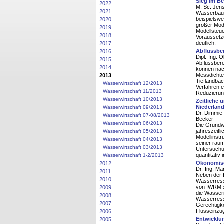
Sieg im Be
2022
M. Sc. Jens
2021
Wasserbaul
beispielsw
2020
großer Mod
2019
Modellsteu
2018
Voraussetzu
deutlich.
2017
Abflussbe
2016
Dipl.-Ing. O
2015
Abflussbere
2014
können nach
Messdichte 
2013
Tieflandbac
Wasserwirtschaft 12/2013
Verfahren 
Wasserwirtschaft 11/2013
Reduzierun
Wasserwirtschaft 10/2013
Zeitliche 
Niederlan
Wasserwirtschaft 09/2013
Dr. Dimmie
Wasserwirtschaft 07-08/2013
Becker
Wasserwirtschaft 06/2013
Die Grundwa
jahreszeitl
Wasserwirtschaft 05/2013
Modellinstr
Wasserwirtschaft 04/2013
seiner räum
Wasserwirtschaft 03/2013
Untersuchu
quantitativ
Wasserwirtschaft 1-2/2013
Ökonomisc
2012
Dr.-Ing. Mar
2011
Neben der E
2010
Wasserress
von IWRM si
2009
die Wassern
2008
Wasserresso
2007
Gerechtigk
Flusseinzug
2006
Entwicklun
2005