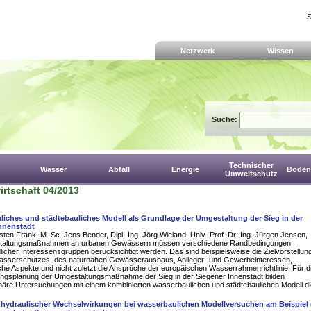
S
Netzwerk
Wissen
Suche:
Technischer
Wasser
Abfall
Energie
Boden,
Umweltschutz
rtschaft 04/2013
iches und städtebauliches Modell als Grundlage der Umgestaltung der Sieg in der
nnenstadt
rsten Frank, M. Sc. Jens Bender, Dipl.-Ing. Jörg Wieland, Univ.-Prof. Dr.-Ing. Jürgen Jensen,
staltungsmaßnahmen an urbanen Gewässern müssen verschiedene Randbedingungen
licher Interessensgruppen berücksichtigt werden. Das sind beispielsweise die Zielvorstellun
sserschutzes, des naturnahen Gewässerausbaus, Anlieger- und Gewerbeinteressen,
che Aspekte und nicht zuletzt die Ansprüche der europäischen Wasserrahmenrichtlinie. Für d
gsplanung der Umgestaltungsmaßnahme der Sieg in der Siegener Innenstadt bilden
linäre Untersuchungen mit einem kombinierten wasserbaulichen und städtebaulichen Modell d
 hydraulischer Wechselwirkungen bei wasserbaulichen Modellversuchen am Beispiel 