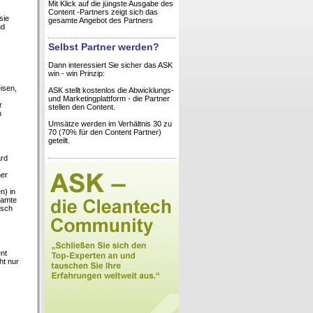
Mit Klick auf die jüngste Ausgabe des
Content -Partners zeigt sich das
sie
gesamte Angebot des Partners
nd
Selbst Partner werden?
Dann interessiert Sie sicher das ASK
win - win Prinzip:
isen,
ASK stellt kostenlos die Abwicklungs-
und Marketingplattform - die Partner
r
stellen den Content.
n
Umsätze werden im Verhältnis 30 zu
70 (70% für den Content Partner)
geteilt.
ard
ner
n) in
samte
usch
nt
ht nur