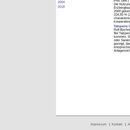
Prof. (em.)
2004
Die Nutzung
2018
Erzbergbau
2000 geken
104,55 % (
charakteris
kooperativ
Talsperre 
Rolf Büchne
Bei Talspe
kommen. St
oder Sanier
gezeigt, d
entsprechen
Anlagensich
Impressum
|
Kontakt
|
A