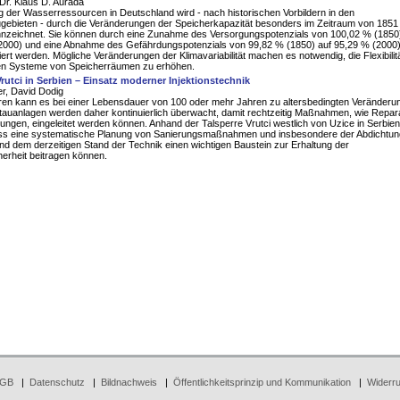
 Dr. Klaus D. Aurada
 der Wasserressourcen in Deutschland wird - nach historischen Vorbildern in den
gebieten - durch die Veränderungen der Speicherkapazität besonders im Zeitraum von 1851 
nzeichnet. Sie können durch eine Zunahme des Versorgungspotenzials von 100,02 % (1850)
2000) und eine Abnahme des Gefährdungspotenzials von 99,82 % (1850) auf 95,29 % (2000
iert werden. Mögliche Veränderungen der Klimavariabilität machen es notwendig, die Flexibilit
en Systeme von Speicherräumen zu erhöhen.
Vrutci in Serbien – Einsatz moderner Injektionstechnik
r, David Dodig
rren kann es bei einer Lebensdauer von 100 oder mehr Jahren zu altersbedingten Veränderu
auanlagen werden daher kontinuierlich überwacht, damit rechtzeitig Maßnahmen, wie Repar
ungen, eingeleitet werden können. Anhand der Talsperre Vrutci westlich von Uzice in Serbien
ass eine systematische Planung von Sanierungsmaßnahmen und insbesondere der Abdichtun
d dem derzeitigen Stand der Technik einen wichtigen Baustein zur Erhaltung der
erheit beitragen können.
GB
|
Datenschutz
|
Bildnachweis
|
Öffentlichkeitsprinzip und Kommunikation
|
Widerru