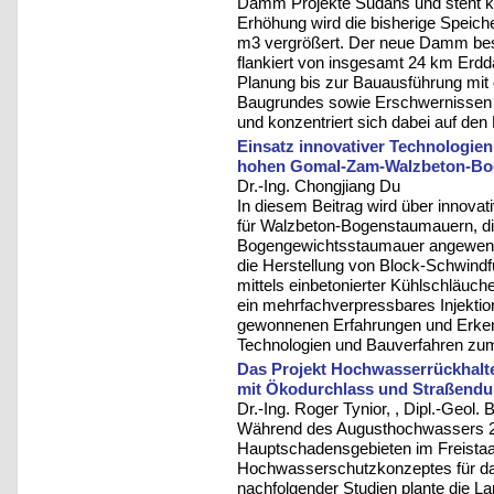
Damm Projekte Sudans und steht ku
Erhöhung wird die bisherige Speich
m3 vergrößert. Der neue Damm best
flankiert von insgesamt 24 km Erdd
Planung bis zur Bauausführung mit
Baugrundes sowie Erschwernissen 
und konzentriert sich dabei auf de
Einsatz innovativer Technologie
hohen Gomal-Zam-Walzbeton-Bo
Dr.-Ing. Chongjiang Du
In diesem Beitrag wird über innova
für Walzbeton-Bogenstaumauern, d
Bogengewichtsstaumauer angewende
die Herstellung von Block-Schwin
mittels einbetonierter Kühlschläuc
ein mehrfachverpressbares Injektio
gewonnenen Erfahrungen und Erkenn
Technologien und Bauverfahren zu
Das Projekt Hochwasserrückhalt
mit Ökodurchlass und Straßend
Dr.-Ing. Roger Tynior, , Dipl.-Geol. 
Während des Augusthochwassers 20
Hauptschadensgebieten im Freistaa
Hochwasserschutzkonzeptes für das
nachfolgender Studien plante die L