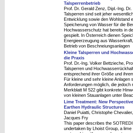
Talsperrenbetrieb
Prof. Dr. Gerald Zenz, Dipl.-Ing. Dr
Talsperren sind seit jeher wesentlic
Entwicklung sowie den Wohlstand e
Speicherung von Wasser für die Be
Hochwasserschutz hat bereits in de
gespielt. In Österreich dienen Speic
Energieerzeugung aus Wasserkraft
Betrieb von Beschneiungsanlagen
Kleine Talsperren und Hochwasse
die Praxis
Prof. Dr.-Ing. Volker Bettzieche, Pro
Talsperren und Hochwasserrückhal
entsprechend ihrer Größe und ihrem 
Für kleine und sehr kleine Anlagen 
Anforderungen möglich, die jedoch
Merkblatt M 522 gibt konkrete Hin
von kleinen Stauanlagen unter Beach
Lime Treatment: New Perspectives 
Earthen Hydraulic Structures
Daniel Puiatti, Christophe Chevalie
Jacques Fry
This paper describes the SOTREDI p
undertaken by Lhoist Group, a lime 