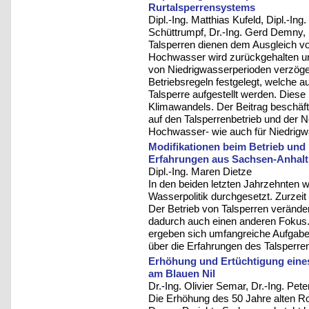
Rurtalsperrensystems
Dipl.-Ing. Matthias Kufeld, Dipl.-Ing
Schüttrumpf, Dr.-Ing. Gerd Demny, 
Talsperren dienen dem Ausgleich 
Hochwasser wird zurückgehalten u
von Niedrigwasserperioden verzöger
Betriebsregeln festgelegt, welche 
Talsperre aufgestellt werden. Die
Klimawandels. Der Beitrag beschäft
auf den Talsperrenbetrieb und der 
Hochwasser- wie auch für Niedrig
Modifikationen beim Betrieb und
Erfahrungen aus Sachsen-Anhalt
Dipl.-Ing. Maren Dietze
In den beiden letzten Jahrzehnten 
Wasserpolitik durchgesetzt. Zurzei
Der Betrieb von Talsperren veränder
dadurch auch einen anderen Fokus.
ergeben sich umfangreiche Aufgaben
über die Erfahrungen des Talsperre
Erhöhung und Ertüchtigung eines
am Blauen Nil
Dr.-Ing. Olivier Semar, Dr.-Ing. Pet
Die Erhöhung des 50 Jahre alten R