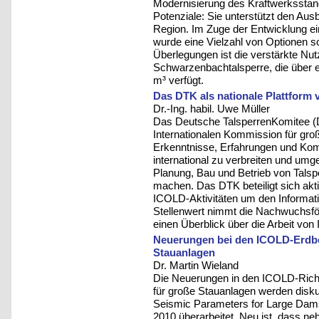
Modernisierung des Kraftwerksstand
Potenziale: Sie unterstützt den Aus
Region. Im Zuge der Entwicklung e
wurde eine Vielzahl von Optionen so
Überlegungen ist die verstärkte Nu
Schwarzenbachtalsperre, die über 
m³ verfügt.
Das DTK als nationale Plattform
Dr.-Ing. habil. Uwe Müller
Das Deutsche TalsperrenKomitee (D
Internationalen Kommission für groß
Erkenntnisse, Erfahrungen und Ko
international zu verbreiten und umge
Planung, Bau und Betrieb von Talsp
machen. Das DTK beteiligt sich akt
ICOLD-Aktivitäten um den Informat
Stellenwert nimmt die Nachwuchsför
einen Überblick über die Arbeit v
Neuerungen bei den ICOLD-Erdbe
Stauanlagen
Dr. Martin Wieland
Die Neuerungen in den ICOLD-Richt
für große Stauanlagen werden diskut
Seismic Parameters for Large Dam
2010 überarbeitet. Neu ist, dass n