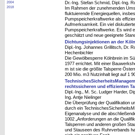
Dr.-Ing. Stefan Schmid, Dipl.-Ing. 
2004
2018
Im Rahmen der zunehmenden Umstel
fluktuierende Energiequellen, insb
Pumpspeicherkraftwerke als effizi
Aufmerksamkeit. Ein viel diskutiert
Pumpspeicherkraftwerke. Es wird ein
geschätzt und neue geeignete Stando
Dichtungsinjektionen an der Köl
Dipl.-Ing. Johannes Grillitsch, Dr. 
Hechenbichler
Die Gewölbesperre Kölnbrein im Sü
1977 errichtet. Mit einer Bauwerks
m ist sie die größte Talsperre Öste
200 Mio. m3 Nutzinhalt liegt auf 1 9
TechnischesSicherheitsManageme
rechtssicheren und effizienten T
Dipl.-Ing., M. Sc. Ludger Harder, Dipl
Ing. Antje Nielinger
Die Überprüfung der Qualifikation 
durch ein TechnischesSicherheits
Eigenanalyse und die abschließen
1002 „Anforderungen an die Qualifik
Talsperren und anderen großen Sta
und Stauseen des Ruhrverbands hat 