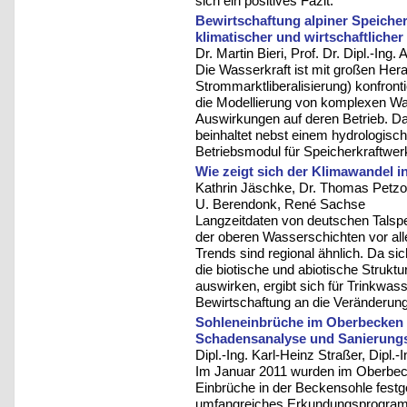
sich ein positives Fazit.
Bewirtschaftung alpiner Speiche
klimatischer und wirtschaftliche
Dr. Martin Bieri, Prof. Dr. Dipl.-Ing
Die Wasserkraft ist mit großen He
Strommarktliberalisierung) konfrontie
die Modellierung von komplexen Was
Auswirkungen auf deren Betrieb. 
beinhaltet nebst einem hydrologisch
Betriebsmodul für Speicherkraftwer
Wie zeigt sich der Klimawandel i
Kathrin Jäschke, Dr. Thomas Petzol
U. Berendonk, René Sachse
Langzeitdaten von deutschen Talsp
der oberen Wasserschichten vor al
Trends sind regional ähnlich. Da s
die biotische und abiotische Strukt
auswirken, ergibt sich für Trinkwass
Bewirtschaftung an die Veränderu
Sohleneinbrüche im Oberbecken
Schadensanalyse und Sanierung
Dipl.-Ing. Karl-Heinz Straßer, Dipl.-
Im Januar 2011 wurden im Oberbe
Einbrüche in der Beckensohle festge
umfangreiches Erkundungsprogram