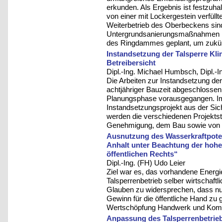
erkunden. Als Ergebnis ist festzuh
von einer mit Lockergestein verfüll
Weiterbetrieb des Oberbeckens sin
Untergrundsanierungsmaßnahmen im
des Ringdammes geplant, um zukünf
Instandsetzung der Talsperre Kl
Betreibersicht
Dipl.-Ing. Michael Humbsch, Dipl.-I
Die Arbeiten zur Instandsetzung de
achtjähriger Bauzeit abgeschlosse
Planungsphase vorausgegangen. Im
Instandsetzungsprojekt aus der Sich
werden die verschiedenen Projektstr
Genehmigung, dem Bau sowie von Pr
Ausnutzung des Wasserkraftpoten
Anhalt unter Beachtung der hoheit
öffentlichen Rechts“
Dipl.-Ing. (FH) Udo Leier
Ziel war es, das vorhandene Energie
Talsperrenbetrieb selber wirtschaft
Glauben zu widersprechen, dass nur 
Gewinn für die öffentliche Hand zu g
Wertschöpfung Handwerk und Komm
Anpassung des Talsperrenbetrieb