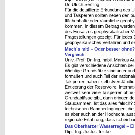
Dr. Ulrich Serfling
Für die detaillierte Erkundung de
und Talsperren sollten neben den p
flächenhafte oder räumliche geoph
kommen. In diesem Beitrag werden a
des Einsatzes geophysikalischer V
Fragestellungen gezeigt. Für jedes 
geophysikalisches Verfahren und sei
Mach´s mit! – Oder besser ohne?
Vergleich
Univ.-Prof. Dr.-Ing. habil. Markus Au
Es gibt verschiedene Ansichten bei
Wichtige Grundsätze sind unter and
formuliert und auch Teil der nationa
Talsperren haben „selbstverständli
Entleerung der Reservoire. Internati
weltweit sehr viele Talsperren ohn
Grundablässe gibt, dann dringen de
Staudämmen. Ist das alles falsch? S
technischen Randbedingungen, die 
es aber auch an der Hochschulausbi
regionale Erfahrung, dass scheinba
Das Oberharzer Wasserregal – Ei
Dipl.-Ing. Justus Teicke