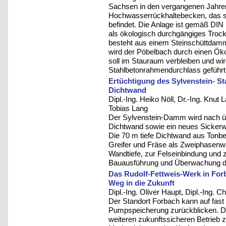
Sachsen in den vergangenen Jahren
Hochwasserrückhaltebecken, das si
befindet. Die Anlage ist gemäß DIN 
als ökologisch durchgängiges Tro
besteht aus einem Steinschüttdam
wird der Pöbelbach durch einen Öko
soll im Stauraum verbleiben und w
Stahlbetonrahmendurchlass geführt
Ertüchtigung des Sylvenstein- 
Dichtwand
Dipl.-Ing. Heiko Nöll, Dr.-Ing. Knut 
Tobias Lang
Der Sylvenstein-Damm wird nach übe
Dichtwand sowie ein neues Sicker
Die 70 m tiefe Dichtwand aus Tonbe
Greifer und Fräse als Zweiphasenwa
Wandtiefe, zur Felseinbindung und z
Bauausführung und Überwachung der
Das Rudolf-Fettweis-Werk in Fo
Weg in die Zukunft
Dipl.-Ing. Oliver Haupt, Dipl.-Ing. C
Der Standort Forbach kann auf fast
Pumpspeicherung zurückblicken. Die
weiteren zukunftssicheren Betrieb 