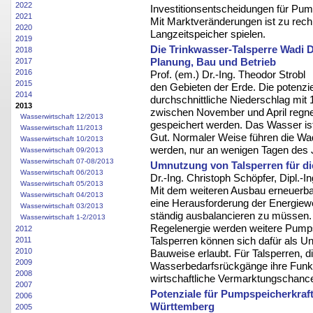
2022
Investitionsentscheidungen für Pum
2021
Mit Marktveränderungen ist zu rech
2020
Langzeitspeicher spielen.
2019
Die Trinkwasser-Talsperre Wadi
2018
Planung, Bau und Betrieb
2017
2016
Prof. (em.) Dr.-Ing. Theodor Strobl
2015
den Gebieten der Erde. Die potenzie
2014
durchschnittliche Niederschlag mit
2013
zwischen November und April regne
Wasserwirtschaft 12/2013
gespeichert werden. Das Wasser is
Wasserwirtschaft 11/2013
Gut. Normaler Weise führen die Wad
Wasserwirtschaft 10/2013
werden, nur an wenigen Tagen des
Wasserwirtschaft 09/2013
Wasserwirtschaft 07-08/2013
Umnutzung von Talsperren für d
Wasserwirtschaft 06/2013
Dr.-Ing. Christoph Schöpfer, Dipl.-I
Wasserwirtschaft 05/2013
Mit dem weiteren Ausbau erneuerba
Wasserwirtschaft 04/2013
eine Herausforderung der Energiew
Wasserwirtschaft 03/2013
ständig ausbalancieren zu müssen. Z
Wasserwirtschaft 1-2/2013
Regelenergie werden weitere Pump
2012
Talsperren können sich dafür als U
2011
2010
Bauweise erlaubt. Für Talsperren, d
2009
Wasserbedarfsrückgänge ihre Funkt
2008
wirtschaftliche Vermarktungschance
2007
Potenziale für Pumpspeicherkraf
2006
Württemberg
2005