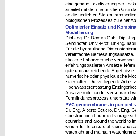
eine genaue Lokalisierung der Leck
arbeitet mit dem natürlichen Grund
an die undichten Stellen transportier
biologischen Prozesses zu einer Abd
Optimierter Einsatz und Kombina
Modellierung
Dipl.-Ing. Dr. Roman Gabl, Dipl.-Ing.
Sendlhofer, Univ.-Prof. Dr.-Ing. hab
Für die hydraulische Dimensionie
vereinfachte Bemessungsansätze,
skalierte Laborversuche verwendet 
erfahrungsbasierten Ansätze liefer
gute und ausreichende Ergebnisse. I
numerische oder physikalische Mod
zu erhalten. Die vorliegende Arbeit 
Hochwasserentlastung Enzingerbode
Ansätze miteinander verschränkt w
Formfindungsprozess unterstütz wi
PVC geomembranes in pumped s
Dr. Eng. Alberto Scuero, Dr. Eng. Ga
Construction of pumped storage sc
countries and around the world to 
windmills. To ensure efficient and s
watertight and maintain watertightne