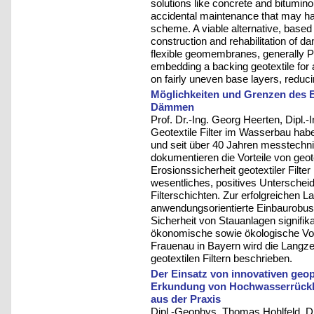
solutions like concrete and bitumino
accidental maintenance that may hav
scheme. A viable alternative, base
construction and rehabilitation of d
flexible geomembranes, generally 
embedding a backing geotextile for a
on fairly uneven base layers, reduci
Möglichkeiten und Grenzen des Ei
Dämmen
Prof. Dr.-Ing. Georg Heerten, Dipl.-
Geotextile Filter im Wasserbau habe
und seit über 40 Jahren messtechn
dokumentieren die Vorteile von geote
Erosionssicherheit geotextiler Filt
wesentliches, positives Untersche
Filterschichten. Zur erfolgreichen L
anwendungsorientierte Einbaurobust
Sicherheit von Stauanlagen signifik
ökonomische sowie ökologische Vort
Frauenau in Bayern wird die Langzei
geotextilen Filtern beschrieben.
Der Einsatz von innovativen geo
Erkundung von Hochwasserrückhal
aus der Praxis
Dipl.-Geophys. Thomas Hohlfeld, D