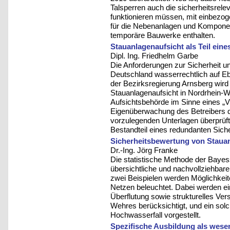
Talsperren auch die sicherheitsrel
funktionieren müssen, mit einbezo
für die Nebenanlagen und Komponen
temporäre Bauwerke enthalten.
Stauanlagenaufsicht als Teil ein
Dipl. Ing. Friedhelm Garbe
Die Anforderungen zur Sicherheit un
Deutschland wasserrechtlich auf Eb
der Bezirksregierung Arnsberg wird 
Stauanlagenaufsicht in Nordrhein-We
Aufsichtsbehörde im Sinne eines „Vie
Eigenüberwachung des Betreibers d
vorzulegenden Unterlagen überprüft
Bestandteil eines redundanten Sic
Sicherheitsbewertung von Staua
Dr.-Ing. Jörg Franke
Die statistische Methode der Bayes
übersichtliche und nachvollziehbar
zwei Beispielen werden Möglichke
Netzen beleuchtet. Dabei werden ei
Überflutung sowie strukturelles V
Wehres berücksichtigt, und ein so
Hochwasserfall vorgestellt.
Spezifische Ausbildung als wesen