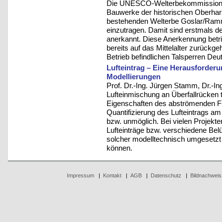
Die UNESCO-Welterbekommission ha
Bauwerke der historischen Oberhar
bestehenden Welterbe Goslar/Ramme
einzutragen. Damit sind erstmals 
anerkannt. Diese Anerkennung betr
bereits auf das Mittelalter zurückge
Betrieb befindlichen Talsperren De
Lufteintrag – Eine Herausforder
Modellierungen
Prof. Dr.-Ing. Jürgen Stamm, Dr.-Ing.
Lufteinmischung an Überfallrücken tr
Eigenschaften des abströmenden Fl
Quantifizierung des Lufteintrags am
bzw. unmöglich. Bei vielen Projekten
Lufteinträge bzw. verschiedene Belü
solcher modelltechnisch umgesetzt 
können.
Impressum
|
Kontakt
|
AGB
|
Datenschutz
|
Bildnachweis