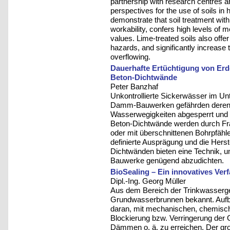
partnership with research centres a
perspectives for the use of soils in
demonstrate that soil treatment wit
workability, confers high levels of 
values. Lime-treated soils also offer
hazards, and significantly increase
overflowing.
Dauerhafte Ertüchtigung von E
Beton-Dichtwände
Peter Banzhaf
Unkontrollierte Sickerwässer im Un
Damm-Bauwerken gefährden deren 
Wasserwegigkeiten abgesperrt und
Beton-Dichtwände werden durch Fr
oder mit überschnittenen Bohrpfählen
definierte Ausprägung und die Herste
Dichtwänden bieten eine Technik, 
Bauwerke genügend abzudichten.
BioSealing – Ein innovatives Ve
Dipl.-Ing. Georg Müller
Aus dem Bereich der Trinkwasserge
Grundwasserbrunnen bekannt. Aufbau
daran, mit mechanischen, chemisch
Blockierung bzw. Verringerung der
Dämmen o. ä. zu erreichen. Der groß