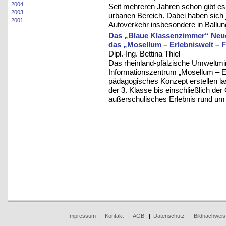
2004
Seit mehreren Jahren schon gibt es 
2003
urbanen Bereich. Dabei haben sich 
2001
Autoverkehr insbesondere in Ballun
Das „Blaue Klassenzimmer“ Neues
das „Mosellum – Erlebniswelt – 
Dipl.-Ing. Bettina Thiel
Das rheinland-pfälzische Umweltmin
Informationszentrum „Mosellum – Er
pädagogisches Konzept erstellen l
der 3. Klasse bis einschließlich de
außerschulisches Erlebnis rund u
Impressum
|
Kontakt
|
AGB
|
Datenschutz
|
Bildnachweis