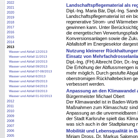
2022
Landschaftspflegematerial als re
2021
Dipl.-Ing. Maria Bär, Dipl.-Ing. San
2020
Landschaftspflegematerial ist ein bio
2019
regenerative Strom- und Wärmeber
2018
gewinnen kann. Unter Berücksicht
2017
2016
die energetischen Verwertungspfade
2015
Konversionsanlagen sowie die Zuku
2014
Abfallstoff im Energiesektor dargeste
2013
Nutzung kleinerer Rückhaltungen
Wasser und Abfall 12/2013
Einsatz von Mehrfachdrosselanl
Wasser und Abfall 11/2013
Dipl.-Ing. (FH) Albrecht Dörr, Dr.-I
Wasser und Abfall 10/2013
Wasser und Abfall 09/2013
Die Erhöhung der Abflussmengen is
Wasser und Abfall 07-08/2013
mehr möglich. Durch gestufte Abg
Wasser und Abfall 6/2013
oberstromigen Rückhaltebecken ge
Wasser und Abfall 05/2013
verbessert werden.
Wasser und Abfall 04/2013
Anpassung an den Klimawandel a
Wasser und Abfall 03/2013
Bürgermeister Michael Obert
Wasser und Abfall 01-02/2013
2012
Der Klimawandel ist in Baden-Württ
2011
Maßnahmen zum Klimaschutz sind
2010
Anpassung an die unvermeidbaren F
2009
der Stadt Karlsruhe spielt das Klim
2008
was sich auch in der Stadtplanung n
2007
Mobilität und Lebensqualität in
2006
2005
Miriam Dross, Dr. Markus Salomon,