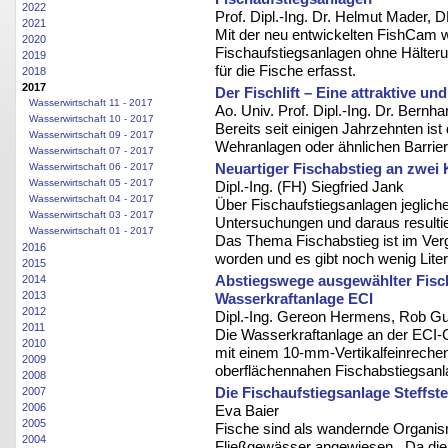
2022
Prof. Dipl.-Ing. Dr. Helmut Mader, 
2021
Mit der neu entwickelten FishCam wi
2020
Fischaufstiegsanlagen ohne Hälter
2019
für die Fische erfasst.
2018
2017
Der Fischlift – Eine attraktive 
Wasserwirtschaft 11 - 2017
Ao. Univ. Prof. Dipl.-Ing. Dr. Bernha
Wasserwirtschaft 10 - 2017
Bereits seit einigen Jahrzehnten is
Wasserwirtschaft 09 - 2017
Wehranlagen oder ähnlichen Barrier
Wasserwirtschaft 07 - 2017
Neuartiger Fischabstieg an zwei 
Wasserwirtschaft 06 - 2017
Wasserwirtschaft 05 - 2017
Dipl.-Ing. (FH) Siegfried Jank
Wasserwirtschaft 04 - 2017
Über Fischaufstiegsanlagen jeglich
Wasserwirtschaft 03 - 2017
Untersuchungen und daraus resultie
Wasserwirtschaft 01 - 2017
Das Thema Fischabstieg ist im Verg
2016
worden und es gibt noch wenig Liter
2015
Abstiegswege ausgewählter Fisch
2014
2013
Wasserkraftanlage ECI
2012
Dipl.-Ing. Gereon Hermens, Rob G
2011
Die Wasserkraftanlage an der ECI-
2010
mit einem 10-mm-Vertikalfeinrechen
2009
oberflächennahen Fischabstiegsanl
2008
Die Fischaufstiegsanlage Steffst
2007
2006
Eva Baier
2005
Fische sind als wandernde Organism
2004
Fließgewässer angewiesen. Da die R