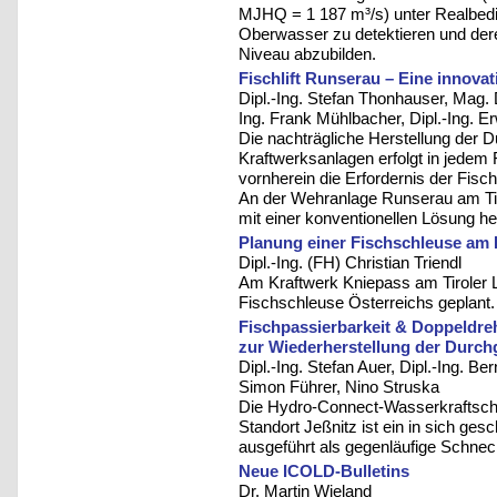
MJHQ = 1 187 m³/s) unter Realbedi
Oberwasser zu detektieren und der
Niveau abzubilden.
Fischlift Runserau – Eine innova
Dipl.-Ing. Stefan Thonhauser, Mag. D
Ing. Frank Mühlbacher, Dipl.-Ing. Er
Die nachträgliche Herstellung der 
Kraftwerksanlagen erfolgt in jedem
vornherein die Erfordernis der Fisc
An der Wehranlage Runserau am Tiro
mit einer konventionellen Lösung he
Planung einer Fischschleuse am 
Dipl.-Ing. (FH) Christian Triendl
Am Kraftwerk Kniepass am Tiroler Le
Fischschleuse Österreichs geplant.
Fischpassierbarkeit & Doppeldre
zur Wiederherstellung der Durch
Dipl.-Ing. Stefan Auer, Dipl.-Ing. Ber
Simon Führer, Nino Struska
Die Hydro-Connect-Wasserkraftschne
Standort Jeßnitz ist ein in sich ge
ausgeführt als gegenläufige Schnec
Neue ICOLD-Bulletins
Dr. Martin Wieland