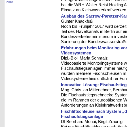
2018
hat die WRH Walter Reist Holding A
Einsatz an Kleinwasserkraftwerken
Ausbau des Sacrow-Paretzer-Ka
Günter Knackfuß
Noch bis Frühjahr 2017 wird derzeit
Teil des Havelkanals in Berlin auf
Bundesverkehrsministerium investier
Sanierung der Bundeswasserstraße
Erfahrungen beim Monitoring von
Videosystemen
Dipl.-Biol. Maria Schmalz
Videobasierte Monitoringsysteme w
Fischaufstiegsanlagen immer häufi
wurden mehrere Fischschleusen mith
Videosysteme hinsichtlich ihrer Funk
Innovative Lösung: Fischaufstie
Mag. Christian Mitterlehner, Bernha
Die Fischaufstiegsschnecke System 
die im Rahmen der europäischen Wa
Anforderungen an Kleinkraftwerksbe
Fischliftschleuse nach System „d
Fischaufstiegsanlage
DI Bernhard Monai, Birgit Zraunig
Bei der Fischliftschleuse nach Sys