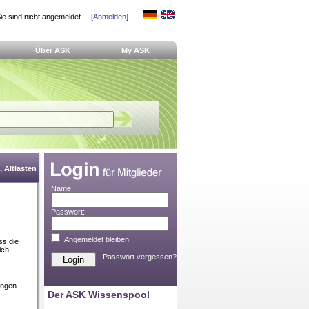
ie sind nicht angemeldet...
[Anmelden]
Über ASK
My ASK
 Altlasten
Name:
Passwort:
Angemeldet bleiben
ss die
ich
Passwort vergessen?
ingen
Der ASK Wissenspool