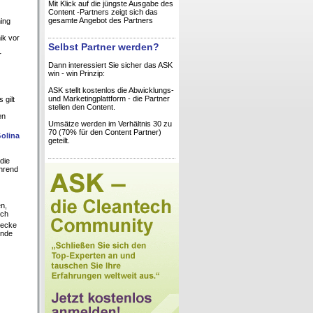
Mit Klick auf die jüngste Ausgabe des
Content -Partners zeigt sich das
gesamte Angebot des Partners
ing
ik vor
Selbst Partner werden?
r
Dann interessiert Sie sicher das ASK
win - win Prinzip:
ASK stellt kostenlos die Abwicklungs-
und Marketingplattform - die Partner
 gilt
stellen den Content.
en
Umsätze werden im Verhältnis 30 zu
70 (70% für den Content Partner)
Golina
geteilt.
die
hrend
n,
ich
recke
Ende