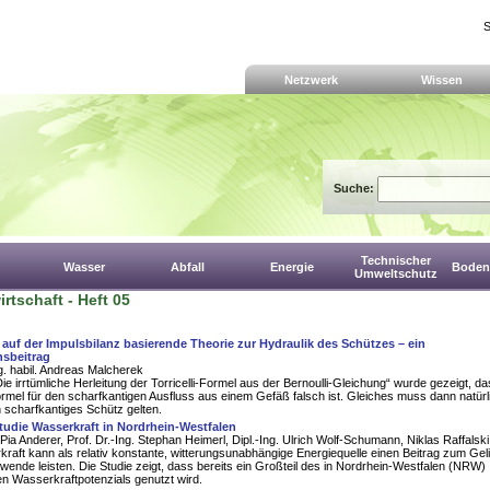
S
Netzwerk
Wissen
Suche:
Technischer
Wasser
Abfall
Energie
Boden,
Umweltschutz
rtschaft - Heft 05
 auf der Impulsbilanz basierende Theorie zur Hydraulik des Schützes – ein
nsbeitrag
ng. habil. Andreas Malcherek
„Die irrtümliche Herleitung der Torricelli-Formel aus der Bernoulli-Gleichung“ wurde gezeigt, da
Formel für den scharfkantigen Ausfluss aus einem Gefäß falsch ist. Gleiches muss dann natürl
n scharfkantiges Schütz gelten.
tudie Wasserkraft in Nordrhein-Westfalen
 Pia Anderer, Prof. Dr.-Ing. Stephan Heimerl, Dipl.-Ing. Ulrich Wolf-Schumann, Niklas Raffalski
raft kann als relativ konstante, witterungsunabhängige Energiequelle einen Beitrag zum Gel
wende leisten. Die Studie zeigt, dass bereits ein Großteil des in Nordrhein-Westfalen (NRW)
n Wasserkraftpotenzials genutzt wird.