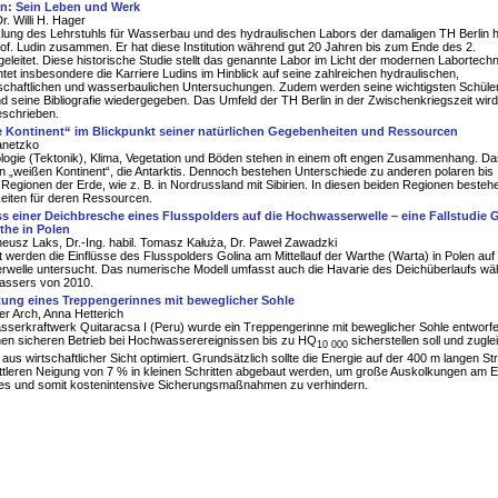
in: Sein Leben und Werk
r. Willi H. Hager
lung des Lehrstuhls für Wasserbau und des hydraulischen Labors der damaligen TH Berlin h
rof. Ludin zusammen. Er hat diese Institution während gut 20 Jahren bis zum Ende des 2.
geleitet. Diese historische Studie stellt das genannte Labor im Licht der modernen Labortechn
tet insbesondere die Karriere Ludins im Hinblick auf seine zahlreichen hydraulischen,
schaftlichen und wasserbaulichen Untersuchungen. Zudem werden seine wichtigsten Schüle
d seine Bibliografie wiedergegeben. Das Umfeld der TH Berlin in der Zwischenkriegszeit wird
eschrieben.
e Kontinent“ im Blickpunkt seiner natürlichen Gegebenheiten und Ressourcen
anetzko
logie (Tektonik), Klima, Vegetation und Böden stehen in einem oft engen Zusammenhang. Das
n „weißen Kontinent“, die Antarktis. Dennoch bestehen Unterschiede zu anderen polaren bis
Regionen der Erde, wie z. B. in Nordrussland mit Sibirien. In diesen beiden Regionen besteh
eiten für deren Ressourcen.
ss einer Deichbresche eines Flusspolders auf die Hochwasserwelle – eine Fallstudie 
the in Polen
eneusz Laks, Dr.-Ing. habil. Tomasz Kałuża, Dr. Paweł Zawadzki
it werden die Einflüsse des Flusspolders Golina am Mittellauf der Warthe (Warta) in Polen auf 
welle untersucht. Das numerische Modell umfasst auch die Havarie des Deichüberlaufs wä
ssers von 2010.
tung eines Treppengerinnes mit beweglicher Sohle
er Arch, Anna Hetterich
serkraftwerk Quitaracsa I (Peru) wurde ein Treppengerinne mit beweglicher Sohle entworfe
nen sicheren Betrieb bei Hochwasserereignissen bis zu HQ
sicherstellen soll und zugle
10 000
aus wirtschaftlicher Sicht optimiert. Grundsätzlich sollte die Energie auf der 400 m langen St
ittleren Neigung von 7 % in kleinen Schritten abgebaut werden, um große Auskolkungen am 
es und somit kostenintensive Sicherungsmaßnahmen zu verhindern.