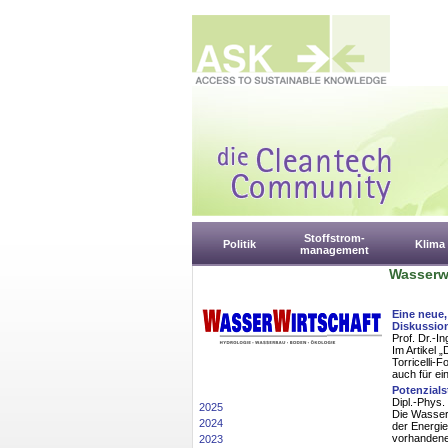
Stoffstrom-
Politik
Klima
management
Wasserwi
Eine neue,
Diskussio
Prof. Dr.-I
Im Artikel 
Torricelli-
auch für ei
Potenzials
Dipl.-Phys.
2025
Die Wasserk
2024
der Energie
vorhandene
2023