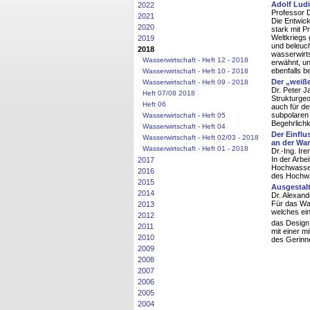
Adolf Lud
2022
Professor D
2021
Die Entwick
2020
stark mit P
Weltkriegs 
2019
und beleuch
2018
wasserwirt
Wasserwirtschaft - Heft 12 - 2018
erwähnt, un
ebenfalls b
Wasserwirtschaft - Heft 10 - 2018
Der „weiß
Wasserwirtschaft - Heft 09 - 2018
Dr. Peter J
Heft 07/08 2018
Strukturgeo
Heft 06
auch für de
subpolaren 
Wasserwirtschaft - Heft 05
Begehrlichk
Wasserwirtschaft - Heft 04
Der Einflu
Wasserwirtschaft - Heft 02/03 - 2018
an der War
Wasserwirtschaft - Heft 01 - 2018
Dr.-Ing. Ir
In der Arbe
2017
Hochwasser
2016
des Hochwa
2015
Ausgestal
2014
Dr. Alexand
Für das Was
2013
welches ei
2012
das Design 
2011
mit einer m
2010
des Gerinn
2009
2008
2007
2006
2005
2004