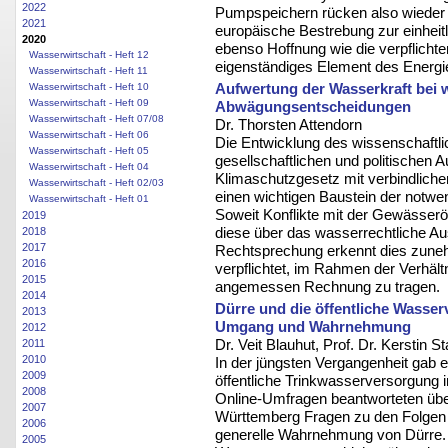
2022
Pumpspeichern rücken also wieder 
2021
europäische Bestrebung zur einheit
2020
ebenso Hoffnung wie die verpflichte
Wasserwirtschaft - Heft 12
eigenständiges Element des Energ
Wasserwirtschaft - Heft 11
Aufwertung der Wasserkraft bei 
Wasserwirtschaft - Heft 10
Wasserwirtschaft - Heft 09
Abwägungsentscheidungen
Wasserwirtschaft - Heft 07/08
Dr. Thorsten Attendorn
Wasserwirtschaft - Heft 06
Die Entwicklung des wissenschaftl
Wasserwirtschaft - Heft 05
gesellschaftlichen und politischen 
Wasserwirtschaft - Heft 04
Klimaschutzgesetz mit verbindliche
Wasserwirtschaft - Heft 02/03
einen wichtigen Baustein der notwe
Wasserwirtschaft - Heft 01
Soweit Konflikte mit der Gewässerö
2019
diese über das wasserrechtliche Au
2018
2017
Rechtsprechung erkennt dies zune
2016
verpflichtet, im Rahmen der Verhäl
2015
angemessen Rechnung zu tragen.
2014
Dürre und die öffentliche Wasse
2013
Umgang und Wahrnehmung
2012
Dr. Veit Blauhut, Prof. Dr. Kerstin S
2011
2010
In der jüngsten Vergangenheit gab e
2009
öffentliche Trinkwasserversorgung 
2008
Online-Umfragen beantworteten üb
2007
Württemberg Fragen zu den Folgen
2006
generelle Wahrnehmung von Dürre. 
2005