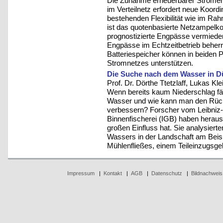
Die Zunahme erneuerbarer Stromer
im Verteilnetz erfordert neue Koord
bestehenden Flexibilität wie im 
ist das quotenbasierte Netzampelk
prognostizierte Engpässe vermiede
Engpässe im Echtzeitbetrieb beher
Batteriespeicher können in beiden 
Stromnetzes unterstützen.
Die Suche nach dem Wasser in D
Prof. Dr. Dörthe Ttetzlaff, Lukas Kle
Wenn bereits kaum Niederschlag fäll
Wasser und wie kann man den Rückh
verbessern? Forscher vom Leibniz-I
Binnenfischerei (IGB) haben heraus
großen Einfluss hat. Sie analysierte
Wassers in der Landschaft am Beis
Mühlenfließes, einem Teileinzugsge
Impressum
|
Kontakt
|
AGB
|
Datenschutz
|
Bildnachweis