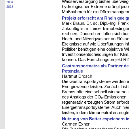
Wasserversorgung bisher überwiegen
2004
hydrologischer Extreme drängt jedoc
2018
Maßnahmen für ein Dürremanagem
Projekt erforscht am Rhein gee
Mark Braun, Dr. sc. Dipl.-Ing. Fra
Zukünftig ist mit einer klimabedin
rechnen. Dadurch entfalten sich b
Hoch- und Niedrigwasser an Flüssen
Ereignisse auf wie Überflutungen in
Politiker benötigen eine objektive 
Investitionsentscheidungen für K
können. Das Forschungsprojekt R2K
Gastransportnetze als Partner d
Potenziale
Hartmut Drosch
Die Gastransportsysteme werden ei
Energiewende leisten. Zunächst ist 
Brennstoffe eine schnell wirksame
des Anstiegs der CO₂-Emissionen. 
regenerativ erzeugten Strom erford
Energietransportsysteme. Auch hier
leisten, indem klimaneutral erzeugte
Nutzung von Batteriespeichern 
Carmen Exner