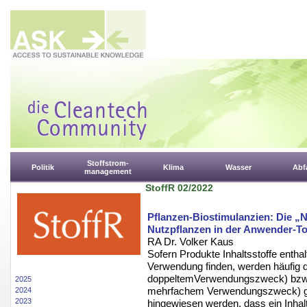
Stoffstrom-
Politik
Klima
Wasser
Abfa
management
StoffR 02/2022
Pflanzen-Biostimulanzien: Die 
Nutzpflanzen in der Anwender-T
RA Dr. Volker Kaus
Sofern Produkte Inhaltsstoffe enthal
Verwendung finden, werden häufig d
doppeltemVerwendungszweck) bzw. 
2025
mehrfachem Verwendungszweck) geb
2024
2023
hingewiesen werden, dass ein Inhalt