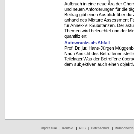
Aufbruch in eine neue Ära der Chem
und neuen Anforderungen für die tägl
Beitrag gibt einen Ausblick über di
anhand des Mixture Assessment Fac
für Annex-VII-Substanzen. Der aktu
Themen wird beleuchtet und der Meh
quantifiziert.
Autowracks als Abfall
Prof. Dr. jur. Hans-Jürgen Müggenb
Nach Ansicht des Betroffenen stellt
Teilelager.Was der Betroffene über
dem subjektiven auch einen objektive
Impressum
|
Kontakt
|
AGB
|
Datenschutz
|
Bildnachweis