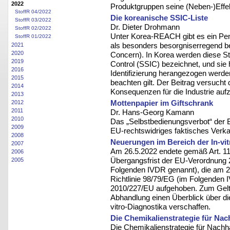
2022
Produktgruppen seine (Neben-)Effekt
StoffR 04/2022
Die koreanische SSIC-Liste
StoffR 03/2022
Dr. Dieter Drohmann
StoffR 02/2022
Unter Korea-REACH gibt es ein Pen
StoffR 01/2022
als besonders besorgniserregend 
2021
2020
Concern). In Korea werden diese St
2019
Control (SSIC) bezeichnet, und sie 
2016
Identifizierung herangezogen werde
2015
beachten gilt. Der Beitrag versuch
2014
Konsequenzen für die Industrie auf
2013
Mottenpapier im Giftschrank
2012
2011
Dr. Hans-Georg Kamann
2010
Das „Selbstbedienungsverbot“ der 
2009
EU-rechtswidriges faktisches Verk
2008
Neuerungen im Bereich der In-vit
2007
Am 26.5.2022 endete gemäß Art. 113
2006
Übergangsfrist der EU-Verordnung 2
2005
Folgenden IVDR genannt), die am 26.5
Richtlinie 98/79/EG (im Folgenden
2010/227/EU aufgehoben. Zum Geltu
Abhandlung einen Überblick über di
vitro-Diagnostika verschaffen.
Die Chemikalienstrategie für Nac
Die Chemikalienstrategie für Nachh