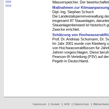
Wasserspeicher. Der bewirtschafte
2004
2018
Maßnahmen zur Klimaanpassung 
Dipl.-Ing. Stephan Schuch
Die Landestalsperrenverwaltung des
insgesamt 87 Stauanlagen, darunter
Stauanlagenbestand ist historisch 
Zwecke errichtet.
Schätzung von Hochwasserabflüs
Prof. Dr. Andreas Schumann, Dr. Sve
Im Jahr 2001 wurde von Kleeberg u
von Hochwasserabflüssen für Jährli
Jahren vorgeschlagen. Diese beruht
Pearson-III-Verteilung (P3V) auf d
Pegeln in Deutschland.
Impressum
|
Kontakt
|
AGB
|
Datenschutz
|
Bildnachweis