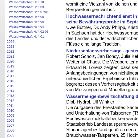
Wasserwirtschaft Heft 10
womit eine Vielzahl von kleinen und
Wasserwirtschaft Heft 09
Bergwerken gemeint ist.
Wasserwirtschaft Heft 07/08
Hochwassernachrichtendienst in
Wasserwirtschaft Heft 06
seine Bewährungsprobe im Sept
Wasserwirtschaft Heft 05
Uwe Büttner, Dr. Andy Philipp, Krist
Wasserwirtschaft Heft 04
Wasserwirtschaft Heft 02-03
In Sachsen hat der Hochwassernach
Wasserwirtschaft Heft 01
des Landes und der wirtschaftliche
2024
Flüsse eine lange Tradition.
2023
Niederschlagsvorhersage - geste
2022
Robert Scholz, Jan Bondy, Julia Kel
2021
Wetter ist Chaos. Die Wegbereiter
2020
2019
Edward N. Lorenz zeigten, dass sel
2018
Anfangsbedingungen von nichtlinea
2017
unterschiedlichen Ergebnissen füh
2016
begrenzt dessen Vorhersagbarkeit 
2015
von Messungen und Modellen grun
2014
Wassermengenbewirtschaftung d
2013
2012
Dipl.-Hydrol. Ulf Winkler
2011
Die Aufgaben des Freistaates Sachse
2010
und Unterhaltung von Talsperren (
2009
Hochwasserrückhaltebecken werden
2008
Staatsbetrieb Landestalsperrenve
2007
Stauanlagenbestand gehören derzeit
2006
Brauchwasser-Talsperren, 25 Hoch
2005