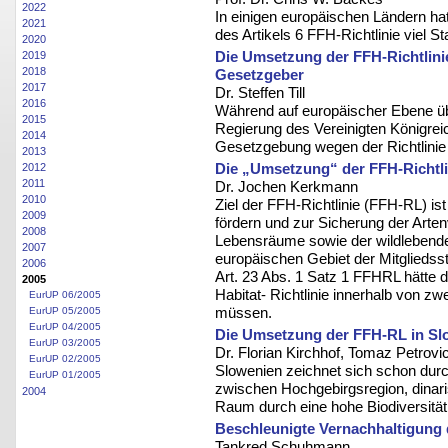
2022
In einigen europäischen Ländern h
2021
des Artikels 6 FFH-Richtlinie viel St
2020
Die Umsetzung der FFH-Richtlinie
2019
2018
Gesetzgeber
2017
Dr. Steffen Till
2016
Während auf europäischer Ebene übe
2015
Regierung des Vereinigten Königrei
2014
Gesetzgebung wegen der Richtlinie
2013
Die „Umsetzung“ der FFH-Richtli
2012
2011
Dr. Jochen Kerkmann
2010
Ziel der FFH-Richtlinie (FFH-RL) ist 
2009
fördern und zur Sicherung der Artenv
2008
Lebensräume sowie der wildlebend
2007
europäischen Gebiet der Mitglieds
2006
Art. 23 Abs. 1 Satz 1 FFHRL hätte 
2005
Habitat- Richtlinie innerhalb von z
EurUP 06/2005
müssen.
EurUP 05/2005
EurUP 04/2005
Die Umsetzung der FFH-RL in Sl
EurUP 03/2005
Dr. Florian Kirchhof, Tomaz Petrovi
EurUP 02/2005
Slowenien zeichnet sich schon durc
EurUP 01/2005
zwischen Hochgebirgsregion, dina
2004
Raum durch eine hohe Biodiversität
Beschleunigte Vernachhaltigung
Tankred Schuhmann