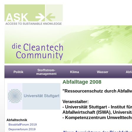
Stoffstrom-
Politik
Klima
Wasser
Abfa
management
Abfalltage 2008
"Ressourcenschutz durch Abfallwi
Veranstalter:
- Universität Stuttgart - Institut
Abfallwirtschaft (ISWA), Universit
- Kompetenzzentrum Umwelttechn
Abfalltechnik
BioabfallForum 2019
Deponieforum 2019