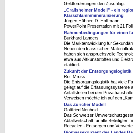
Geldforderungen den Zuschlag.
„Crailsheimer Modell“ - ein regi
Klärschlammmineralisierung
Jürgen Hübner, D. Hoffmann
PowerPoint Presentation mit 21 Fol
Rahmenbedingungen für einen fai
Burkhard Landers
Die Marktentwicklung für Sekundärr
Neben den klassischen Materialfrakt
haben sich anspruchsvolle Technol
etwa aus Altkunststoffen und Elektro
etabliert.
Zukunft der Entsorgungslogistik
Rolf Mross
Die Entsorgungslogistik hat viele 
gelegt auf die Erfassungssysteme an
Anfallstellen bei den Privathaushal
Verweisen möchte ich auf den „Kamp
Das Züricher Modell
Gottfried Neuhold
Das Schweizer Umweltschutzgesetz 
Abfallwirtschaft für alle Beteiligte
Recyclen - Entsorgen und Verwerte
Biomassekonzept des Landes B