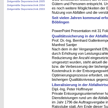
Zeitgemäße Deponietechnik 2005
Gütern und Personen entspricht. Um
Zeitgemäße Deponietechnik 2004
es noch weitere Möglichkeiten der E
Zeitgemäße Deponietechnik 2003
Nutzung von Abfällen und die verstä
Seit vielen Jahren kommunal erfol
Böblingen
PowerPoint Presentation mit 31 Fol
Qualitätssicherung in der Abfalllo
Prof. Dr.-Ing. Bernhard Gallenkempe
Manfred Santjer
Nach dem in der Vergangenheit Effi
durch Erhöhung von Leistungszahlen
Reduzierung der Anzahl eingesetzter
umgesetzt wurden, steht aktuell die
bzw. die Verbesserung der bisherig
Kostendruck in der Entsorgungswirts
Optimierungsprozesse erfordert, st
bisherigen Qualitätsniveaus gegenü
Liberalisierung in der Abfallwirts
Dipl.-Ing. Peter Hoffmeyer
Private Entsorgungsunternehmer ha
Dienstleistungen rund um die Abfal
im Jahr 1796 die Auftragsvergabe in
Ratsstube statt. Am Ende dieser Sub