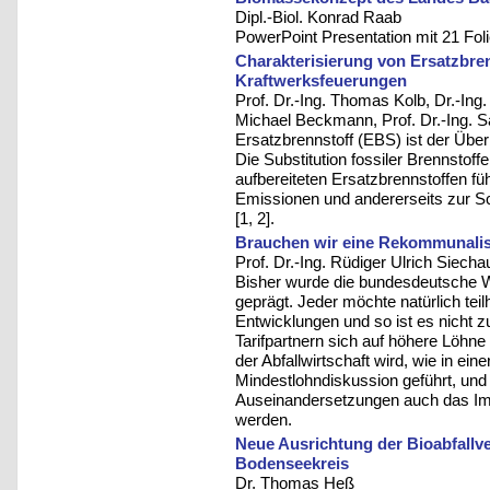
Dipl.-Biol. Konrad Raab
PowerPoint Presentation mit 21 Fol
Charakterisierung von Ersatzbren
Kraftwerksfeuerungen
Prof. Dr.-Ing. Thomas Kolb, Dr.-In
Michael Beckmann, Prof. Dr.-Ing. S
Ersatzbrennstoff (EBS) ist der Über
Die Substitution fossiler Brennstof
aufbereiteten Ersatzbrennstoffen fü
Emissionen und andererseits zur S
[1, 2].
Brauchen wir eine Rekommunali
Prof. Dr.-Ing. Rüdiger Ulrich Siecha
Bisher wurde die bundesdeutsche W
geprägt. Jeder möchte natürlich tei
Entwicklungen und so ist es nicht zu
Tarifpartnern sich auf höhere Löhne 
der Abfallwirtschaft wird, wie in ei
Mindestlohndiskussion geführt, un
Auseinandersetzungen auch das Im
werden.
Neue Ausrichtung der Bioabfallve
Bodenseekreis
Dr. Thomas Heß