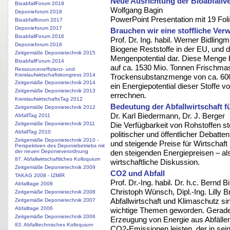
Neue Ausrichtung der Bioabfallv
BioabfallForum 2018
Wolfgang Bagin
Deponieforum 2018
PowerPoint Presentation mit 19 Fol
Bioabfallforum 2017
Deponieforum 2017
Brauchen wir eine stoffliche Ver
BioabfallForum 2016
Prof. Dr. Ing. habil. Werner Bidlingm
Deponieforum 2016
Biogene Reststoffe in der EU, und d
Zeitgemäße Deponietechnik 2015
Mengenpotential dar. Diese Menge b
BioabfallForum 2014
auf ca. 1530 Mio. Tonnen Frischmas
Ressourceneffizienz- und
Kreislaufwirtschaftskongress 2014
Trockensubstanzmenge von ca. 600 
Zeitgemäße Deponietechnik 2014
ein Energiepotential dieser Stoffe
Zeitgemäße Deponietechnik 2013
errechnen.
KreislaufwirtschaftsTag 2012
Bedeutung der Abfallwirtschaft 
Zeitgemäße Deponietechnik 2012
Dr. Karl Biedermann, Dr. J. Berger
AbfallTag 2011
Die Verfügbarkeit von Rohstoffen s
Zeitgemäße Deponietechnik 2011
AbfallTag 2010
politischer und öffentlicher Debatt
Zeitgemäße Deponietechnik 2010 -
und steigende Preise für Wirtschaf
Perspektiven des Deponiebetriebs mit
den steigenden Energiepreisen – als
der neuen Deponieverordnung
87. Abfallwirtschaftliches Kolloquium
wirtschaftliche Diskussion.
Zeitgemäße Deponietechnik 2009
CO2 und Abfall
TAKAG 2008 - İZMİR
Prof. Dr.-Ing. habil. Dr. h.c. Bernd 
Abfalltage 2008
Christoph Wünsch, Dipl.-Ing. Lilly 
Zeitgemäße Deponietechnik 2008
Abfallwirtschaft und Klimaschutz 
Zeitgemäße Deponietechnik 2007
Abfalltage 2006
wichtige Themen geworden. Gerade 
Zeitgemäße Deponietechnik 2006
Erzeugung von Energie aus Abfällen
83. Abfalltechnisches Kolloquium
CO2-Emissionen leisten, der in se