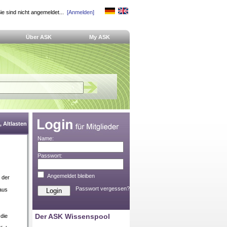
ie sind nicht angemeldet...
[Anmelden]
Über ASK
My ASK
 Altlasten
Name:
Passwort:
Angemeldet bleiben
 der
Passwort vergessen?
aus
Der ASK Wissenspool
 die