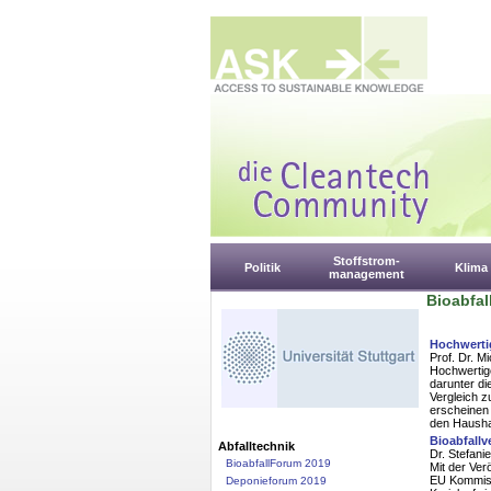
Stoffstrom-
Politik
Klima
management
Bioabfa
Hochwerti
Prof. Dr. M
Hochwertige
darunter di
Vergleich z
erscheinen
den Hausha
Bioabfallv
Abfalltechnik
Dr. Stefanie
BioabfallForum 2019
Mit der Ver
EU Kommiss
Deponieforum 2019