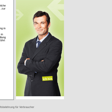
elche
… zur
ng in
 in
dlung
führt
fsbelehrung für Verbraucher