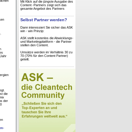
lichen
Mit Klick auf die jüngste Ausgabe des
Content -Partners zeigt sich das
gesamte Angebot des Partners
Selbst Partner werden?
ßen
Dann interessiert Sie sicher das ASK
win - win Prinzip:
.
ASK stellt kostenlos die Abwicklungs-
und Marketingplattform - die Partner
stellen den Content.
n
Umsätze werden im Verhältnis 30 zu
hes
70 (70% für den Content Partner)
 Jahr
geteilt.
ergien
egt.
st die
mix
us der
80
ßen
en-