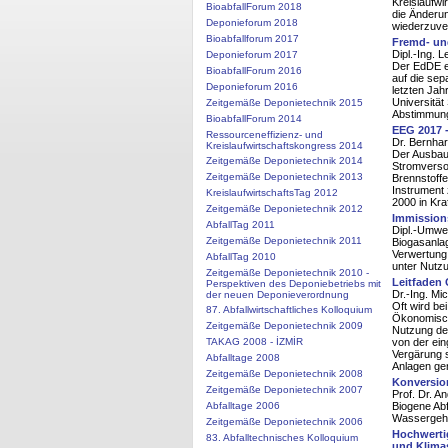
Kreislaufwi
BioabfallForum 2018
die Änderun
Deponieforum 2018
wiederzuve
Bioabfallforum 2017
Fremd- und
Dipl.-Ing. L
Deponieforum 2017
Der EdDE e.
BioabfallForum 2016
auf die sep
Deponieforum 2016
letzten Jah
Universität
Zeitgemäße Deponietechnik 2015
Abstimmung
BioabfallForum 2014
EEG 2017 -
Ressourceneffizienz- und
Dr. Bernha
Kreislaufwirtschaftskongress 2014
Der Ausbau 
Zeitgemäße Deponietechnik 2014
Stromverso
Zeitgemäße Deponietechnik 2013
Brennstoffe
Instrument
KreislaufwirtschaftsTag 2012
2000 in Kraf
Zeitgemäße Deponietechnik 2012
Immission
AbfallTag 2011
Dipl.-Umwel
Zeitgemäße Deponietechnik 2011
Biogasanla
Verwertung 
AbfallTag 2010
unter Nutz
Zeitgemäße Deponietechnik 2010 -
Leitfaden
Perspektiven des Deponiebetriebs mit
Dr.-Ing. M
der neuen Deponieverordnung
Oft wird be
87. Abfallwirtschaftliches Kolloquium
Ökonomisch 
Zeitgemäße Deponietechnik 2009
Nutzung de
TAKAG 2008 - İZMİR
von der ei
Vergärung s
Abfalltage 2008
Anlagen gen
Zeitgemäße Deponietechnik 2008
Konversion
Zeitgemäße Deponietechnik 2007
Prof. Dr. A
Abfalltage 2006
Biogene Abf
Wassergeha
Zeitgemäße Deponietechnik 2006
Hochwerti
83. Abfalltechnisches Kolloquium
und Klima