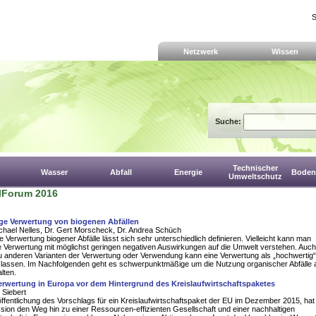
S
Netzwerk
Wissen
Suche:
Technischer
Wasser
Abfall
Energie
Boden,
Umweltschutz
llForum 2016
ge Verwertung von biogenen Abfällen
ichael Nelles, Dr. Gert Morscheck, Dr. Andrea Schüch
 Verwertung biogener Abfälle lässt sich sehr unterschiedlich definieren. Vielleicht kann man
e Verwertung mit möglichst geringen negativen Auswirkungen auf die Umwelt verstehen. Auch
u anderen Varianten der Verwertung oder Verwendung kann eine Verwertung als „hochwertig“
 lassen. Im Nachfolgenden geht es schwerpunktmäßige um die Nutzung organischer Abfälle 
lten.
erwertung in Europa vor dem Hintergrund des Kreislaufwirtschaftspaketes
 Siebert
öffentlichung des Vorschlags für ein Kreislaufwirtschaftspaket der EU im Dezember 2015, hat
ion den Weg hin zu einer Ressourcen-effizienten Gesellschaft und einer nachhaltigen