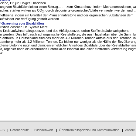
eiche, Dr. jur. Holger Thärichen
tung von Bioabfällen leistet einen Beitrag… … zum Klimaschutz, indem Methanemissionen, w
faches stärker wirken als CO
, durch deponierte organische Abfälle vermieden werden und 
2
effizienz, indem ein Großteil der Pflanzennährstoffe und der organischen Substanzen dem
auf wieder zur Verfügung gestellt werden.
-Screening von Bioabfällen
hristian Zwiener, Dr. Sylvain Merel
s Kreislaufwirtschaftsgesetzes und des Abfallgesetzes sollen Stoffkreisläufe weitgehend
 werden. Dies trifft auch auf organische Reststoffe zu, die aus Haushalten über die Sammlu
e anfallen. In Deutschland sind das mehr als 4.3 Millionen Tonnen Abfälle aus der Biotonne, in
emberg mehr als 1.2 Millionen Tonnen. Da bisher nur weniger als die Hälfte der Bevölkerung
 eine Biotonne nutzt und damit ein erheblicher Anteil des Bioabfalls über die Restabfallbehan
rd, liegt hier noch ein erhebliches Potenzial an Bioabfall das einer stofflichen Verwertung zuge
te.
GB
|
Datenschutz
|
Bildnachweis
|
Öffentlichkeitsprinzip und Kommunikation
|
Widerru