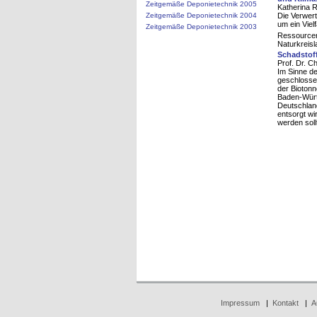
Zeitgemäße Deponietechnik 2005
Katherina R
Zeitgemäße Deponietechnik 2004
Die Verwer
um ein Viel
Zeitgemäße Deponietechnik 2003
Ressourcen
Naturkreisl
Schadstoff
Prof. Dr. C
Im Sinne de
geschlossen
der Biotonn
Baden-Württ
Deutschland
entsorgt wi
werden soll
Impressum
|
Kontakt
|
A