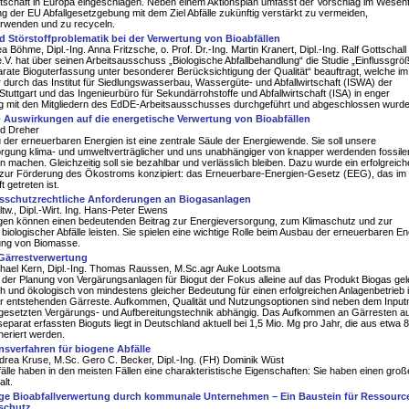
rtschaft in Europa eingeschlagen. Neben einem Aktionsplan umfasst der Vorschlag im Wesent
g der EU Abfallgesetzgebung mit dem Ziel Abfälle zukünftig verstärkt zu vermeiden,
rwenden und zu recyceln.
 Störstoffproblematik bei der Verwertung von Bioabfällen
ea Böhme, Dipl.-Ing. Anna Fritzsche, o. Prof. Dr.-Ing. Martin Kranert, Dipl.-Ing. Ralf Gottschall
V. hat über seinen Arbeitsausschuss „Biologische Abfallbehandlung“ die Studie „Einflussgrö
arate Bioguterfassung unter besonderer Berücksichtigung der Qualität“ beauftragt, welche im
r durch das Institut für Siedlungswasserbau, Wassergüte- und Abfallwirtschaft (ISWA) der
 Stuttgart und das Ingenieurbüro für Sekundärrohstoffe und Abfallwirtschaft (ISA) in enger
 mit den Mitgliedern des EdDE-Arbeitsausschusses durchgeführt und abgeschlossen wurde
 Auswirkungen auf die energetische Verwertung von Bioabfällen
rd Dreher
der erneuerbaren Energien ist eine zentrale Säule der Energiewende. Sie soll unsere
rgung klima- und umweltverträglicher und uns unabhängiger von knapper werdenden fossile
n machen. Gleichzeitig soll sie bezahlbar und verlässlich bleiben. Dazu wurde ein erfolgreic
 zur Förderung des Ökostroms konzipiert: das Erneuerbare-Energien-Gesetz (EEG), das im
t getreten ist.
sschutzrechtliche Anforderungen an Biogasanlagen
tw., Dipl.-Wirt. Ing. Hans-Peter Ewens
gen können einen bedeutenden Beitrag zur Energieversorgung, zum Klimaschutz und zur
biologischer Abfälle leisten. Sie spielen eine wichtige Rolle beim Ausbau der erneuerbaren En
ung von Biomasse.
 Gärrestverwertung
ichael Kern, Dipl.-Ing. Thomas Raussen, M.Sc.agr Auke Lootsma
i der Planung von Vergärungsanlagen für Biogut der Fokus alleine auf das Produkt Biogas gel
und ökologisch von mindestens gleicher Bedeutung für einen erfolgreichen Anlagenbetrieb i
r entstehenden Gärreste. Aufkommen, Qualität und Nutzungsoptionen sind neben dem Input
ngesetzten Vergärungs- und Aufbereitungstechnik abhängig. Das Aufkommen an Gärresten a
eparat erfassten Bioguts liegt in Deutschland aktuell bei 1,5 Mio. Mg pro Jahr, die aus etwa 
eriert werden.
sverfahren für biogene Abfälle
ndrea Kruse, M.Sc. Gero C. Becker, Dipl.-Ing. (FH) Dominik Wüst
älle haben in den meisten Fällen eine charakteristische Eigenschaften: Sie haben einen gro
lt.
ge Bioabfallverwertung durch kommunale Unternehmen – Ein Baustein für Ressourc
schutz