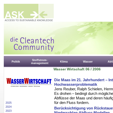
Stoffstrom-
Politik
Klima
Wasser
Abfa
management
Wasser Wirtschaft 06 / 2006
Die Maas im 21. Jahrhundert – In
Hochwasserproblematik
Jens Reuber, Ralph Schielen, Herm
Es drohen – bedingt durch mögliche
Abflüsse der Maas und deren häufi
für den Fluss fordern.
2025
2024
Berücksichtigung von Rückstauef
2023
Niederschlag-Abﬂuss-Modellen