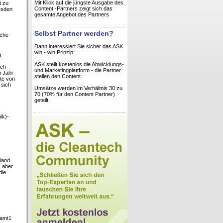
Mit Klick auf die jüngste Ausgabe des
t zu
Content -Partners zeigt sich das
resden
gesamte Angebot des Partners
Selbst Partner werden?
sche
Dann interessiert Sie sicher das ASK
win - win Prinzip:
n
ASK stellt kostenlos die Abwicklungs-
ich
und Marketingplattform - die Partner
m Jahr
stellen den Content.
te von
 sich
Umsätze werden im Verhältnis 30 zu
70 (70% für den Content Partner)
geteilt.
ik)-
nland
, aber
die
samt1