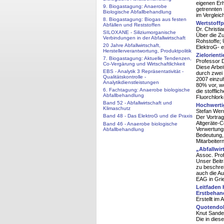
eigenen Erh
9. Biogastagung: Anaerobe
getrennten 
Biologische Abfallbehandlung
im Verglei
8. Biogastagung: Biogas aus festen
Wertstoff
Abfällen und Reststoffen
Dr. Christi
SILOXANE - Siliziumorganische
Über die Z
Verbindungen in der Abfallwirtschaft
Rohstoffe;
20 Jahre Abfallwirtschaft,
ElektroG- e
Herstellerverantwortung, Produktpolitik
Zielorient
7. Biogastagung: Aktuelle Tendenzen,
Professor D
Co-Vergärung und Wirtschaftlichkeit
Diese Arbei
EBS - Analytik 3 Repräsentativität -
durch zwei 
Qualitätskontrolle -
2007 einzuh
Analytikdienstleistungen
80% vor, wo
6. Fachtagung: Anaerobe biologische
die stoffli
Abfallbehandlung
Fluorchlork
Band 52 - Abfallwirtschaft und
Hochwerti
Klimaschutz
Stefan Wer
Band 48 - Das ElektroG und die Praxis
Der Vortrag
Altgeräte-C
Band 46 - Anaerobe biologische
Verwertungs
Abfallbehandlung
Bedeutung, 
Mitarbeiter
„Abfallwir
Assoc. Prof
Unser Beitr
zu beschre
auch die Au
EAG in Gri
Leitfaden
Erstbehand
Erstellt i
Quotendok
Knut Sande
Die in dies