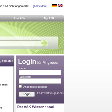
ie sind nicht angemeldet...
[Anmelden]
Über ASK
My ASK
 Altlasten
Name:
Passwort:
 kommen
Angemeldet bleiben
Passwort vergessen?
Der ASK Wissenspool
ne