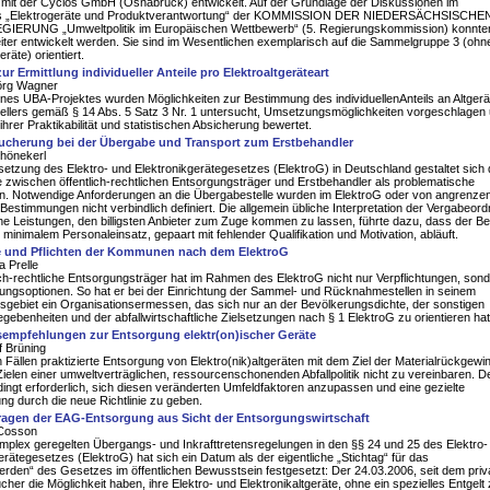
it der Cyclos GmbH (Osnabrück) entwickelt. Auf der Grundlage der Diskussionen im
eis „Elektrogeräte und Produktverantwortung“ der KOMMISSION DER NIEDERSÄCHSISCHE
ERUNG „Umweltpolitik im Europäischen Wettbewerb“ (5. Regierungskommission) konnten
ter entwickelt werden. Sie sind im Wesentlichen exemplarisch auf die Sammelgruppe 3 (ohn
räte) orientiert.
zur Ermittlung individueller Anteile pro Elektroaltgeräteart
Jörg Wagner
ines UBA-Projektes wurden Möglichkeiten zur Bestimmung des individuellenAnteils an Altger
tellers gemäß § 14 Abs. 5 Satz 3 Nr. 1 untersucht, Umsetzungsmöglichkeiten vorgeschlagen
 ihrer Praktikabilität und statistischen Absicherung bewertet.
sucherung bei der Übergabe und Transport zum Erstbehandler
hönekerl
etzung des Elektro- und Elektronikgerätegesetzes (ElektroG) in Deutschland gestaltet sich 
le zwischen öffentlich-rechtlichen Entsorgungsträger und Erstbehandler als problematische
on. Notwendige Anforderungen an die Übergabestelle wurden im ElektroG oder von angrenze
 Bestimmungen nicht verbindlich definiert. Die allgemein übliche Interpretation der Vergabeor
iche Leistungen, den billigsten Anbieter zum Zuge kommen zu lassen, führte dazu, dass der Be
t minimalem Personaleinsatz, gepaart mit fehlender Qualifikation und Motivation, abläuft.
e und Pflichten der Kommunen nach dem ElektroG
 Prelle
ich-rechtliche Entsorgungsträger hat im Rahmen des ElektroG nicht nur Verpflichtungen, son
ungsoptionen. So hat er bei der Einrichtung der Sammel- und Rücknahmestellen in seinem
sgebiet ein Organisationsermessen, das sich nur an der Bevölkerungsdichte, der sonstigen
egebenheiten und der abfallwirtschaftliche Zielsetzungen nach § 1 ElektroG zu orientieren hat
empfehlungen zur Entsorgung elektr(on)ischer Geräte
f Brüning
en Fällen praktizierte Entsorgung von Elektro(nik)altgeräten mit dem Ziel der Materialrückgew
 Zielen einer umweltverträglichen, ressourcenschonenden Abfallpolitik nicht zu vereinbaren. D
dingt erforderlich, sich diesen veränderten Umfeldfaktoren anzupassen und eine gezielte
ng durch die neue Richtlinie zu geben.
Fragen der EAG-Entsorgung aus Sicht der Entsorgungswirtschaft
 Cosson
plex geregelten Übergangs- und Inkrafttretensregelungen in den §§ 24 und 25 des Elektro-
erätegesetzes (ElektroG) hat sich ein Datum als der eigentliche „Stichtag“ für das
den“ des Gesetzes im öffentlichen Bewusstsein festgesetzt: Der 24.03.2006, seit dem priv
her die Möglichkeit haben, ihre Elektro- und Elektronikaltgeräte, ohne ein spezielles Entgelt