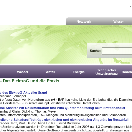
S
Netzwerk
Wissen
Suche:
Technischer
Wasser
Abfall
Energie
Boden,
Umweltschutz
- Das ElektroG und die Praxis
 des ElektroG Aktueller Stand
Christiane Schnepel
R erfasst Daten von Herstellern aus pH - EAR hat keine Liste der Erstbehandler, die Daten
 Herstellern - Für Geräte aus npH existieren erhebliche Datenlücken
che Ansätze zur Dokumentation und zum Quotenmonitoring beim Erstbehandler
ernhard Rhein, Dipl.-Ing. Thomas Meyer
katen, Informationspflichten, EAG Mengen und Monitoring im Allgemeinen und Besonderen.
ile und Schadstoffbeiträge elektrischer und elektronischer Altgeräte im Restabfall
xander Janz, Prof. Dr.-Ing. habil. Dr. h.c. Bernd Bilitewski
 Sortieranalysen wurden im Dresdner Restabfall im Jahr 2006 ca. 1,3 Gewichtsprozent klei
scher Altgeräte festgestellt. Diese Größenordnung entspricht bzw. übertrifft Erfahrungen aus