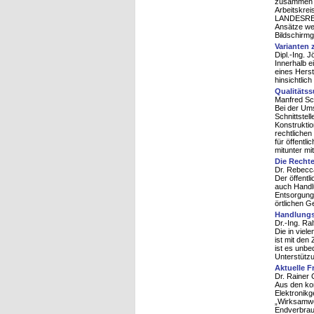
zusammen m
Arbeitskr
LANDESREGI
Ansätze wei
Bildschirmge
Varianten 
Dipl.-Ing. 
Innerhalb e
eines Hers
hinsichtlich
Qualitäts
Manfred Sc
Bei der Ums
Schnittstel
Konstrukti
rechtlichen
für öffentl
mitunter mi
Die Recht
Dr. Rebecca
Der öffentl
auch Handl
Entsorgung
örtlichen G
Handlungs
Dr.-Ing. Ral
Die in viel
ist mit den
ist es unbe
Unterstützu
Aktuelle 
Dr. Rainer
Aus den kom
Elektronikg
„Wirksamwer
Endverbrauc