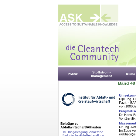
Stoffstrom-
Politik
Klima
management
Band 48 
Umsetzung
Dipl- Ing. 
Fazit: - EA
von 1000den
Pragmatis
Dr. Hans-B
Von Zertifi
Massenante
Beiträge zu
Dr.-Ing. Ale
Abfallwirtschaft/Altlasten
Im Zuge von
10. Biogastagung: Anaerobe
elektr(on)i
Biologische Abfallbehandlung