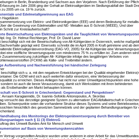
ebungen in Berlin, Brandenburg und Sachsen aus den Vorjahren. Nach Einführung der Pflich
Erfassung im Jahr 2006 ging der Gehalt an Elektroaltgeräten im Siedlungsabfall der Stadt D
ch zu 2005 um ca. 19 % zurück.
potentiale und Edelmetallgewinnung aus EAG
an Hagelüken
usammensetzung von Elektro- und Elektronikgeräten (EEE) und deren Bedeutung für metalli
 Über die Gewinnung von Edelmetallen und NE- Metallen aus E-Schrott (WEEE); Und über
in Schritt zur Kreislaufwirtschaft?
ierte Bewirtschaftung von Elektrogeräten und die Tauglichkeit von Verwertungsquote
ipl.-Ing. Dr. Helmut Rechberger, Prof. Dr. David Laner
t beschäftigt sich mit der Bewirtschaftung von Alt-Kühlgeräten in Österreich, welche maßgebl
Sachverhalte geprägt wird: Einerseits schreibt die im April 2005 in Kraft getretene und ab de
altende Elektroaltgeräteverordnung (EAG-VO, 2005) für Alt-Kühlgeräte eine Verwertungsquo
bei eine stoffliche Verwertungsquote von mindestens 75 % zu erfüllen ist. Zum anderen wird
che Zusammensetzung zukünftiger Alt- Kühlgeräte infolge des langjährigen Verbotes von
ohlenwasserstoffen (FCKW) als Kälte- und Treibmittel ändern.
ge Aufbereitung und Nachweisführung bei händischer Zerlegung
ner
 beschäftigt sich u. a. mit den negativen Entwicklungen bei der Qualität eingehender Elektro(n
ontainer. Die GDW wird sich auch weiterhin dafür einsetzen, eine Verbesserung der
qualität zu erreichen. Dieses Anliegen hat nicht nur unter Umweltgesichtspunkten eine hohe
sondern ist auch die beste Voraussetzung, damit sich Werkstätten mit ihren behinderten
n als Erstbehandler am Markt behaupten können.
tschaft von E-Schrott in Griechenland: Gegenstand und Perspektiven“
. Avraam Karagiannidis, Dr. Ioannis-Sofoklis Antonopoulos, A. Skordas
ag versucht das derzeitige geeignete System zu alternativer EAGAbfallwirtschaft in Grieche
iben. Schwerpunkte seien die vorhandene Struktur dieses Systems und seine Betriebsweise
ssichten hinsichtlich des gesetzten Sammelziels und der geplanten Behandlungsanlagen für 
echenland.
 Handhabung des Monitorings der Elektrogeräteentsorgung durch Betreiber von
lungsanlagen nach § 11 (3) ElektroG
m Auftrag des Umwelt Bundes Amt für Mensch und Umwelt
umentation auf Basis von Verwertungskennzahlen
r
em Vortrag vorgestellten Ansätze wurden unter anderem in einer Arbeit für das Umweltbunde