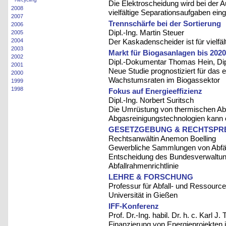
Die Elektroscheidung wird bei der A
2008
vielfältige Separationsaufgaben ein
2007
Trennschärfe bei der Sortierung
2006
Dipl.-Ing. Martin Steuer
2005
2004
Der Kaskadenscheider ist für vielfäl
2003
Markt für Biogasanlagen bis 2020
2002
Dipl.-Dokumentar Thomas Hein, D
2001
Neue Studie prognostiziert für das 
2000
Wachstumsraten im Biogassektor
1999
1998
Fokus auf Energieeffizienz
Dipl.-Ing. Norbert Suritsch
Die Umrüstung von thermischen Abfa
Abgasreinigungstechnologien kann ök
GESETZGEBUNG & RECHTSP
Rechtsanwältin Anemon Boelling
Gewerbliche Sammlungen von Abfäll
Entscheidung des Bundesverwaltung
Abfallrahmenrichtlinie
LEHRE & FORSCHUNG
Professur für Abfall- und Ressour
Universität in Gießen
IFF-Konferenz
Prof. Dr.-Ing. habil. Dr. h. c. Karl
Finanzierung von Energieprojekten in