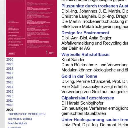
Pluspunkte durch trockenen Aus
Dipl.-Ing. Johannes J. E. Martin, Di
Christine Langhein, Dipl.-Ing. Dragu
Die Martin Trockenentschlackung mit
effektivere Metallrückgewinnung a
Design for Environment
Dipl.-Agr.-Biol. Anita Engler
Abfallvermeidung und Recycling du
der Daimler AG
Wertvolle Rohstoffbasis
Knut Sander
2020
2019
Durch Rücknahme- und Verwertungs
2018
Modulen können ökologische und ök
2017
Gold in der Tonne
2016
Dr.-Ing. Perrine Chancerel, Prof. Dr
2015
Eine Stoffflussanalyse zeigt erheb
2014
Verwertung von Gold aus ausgedien
2013
2012
Gipskreislauf geschlossen
2011
DI Harald Schlöglhofer
2010
Ein neuartiges Verfahren ermöglich
2009
gemischten Bauabfällen
THERMISCHE VERFAHREN
Biomasse, Biogas
Unter Hochspannung sauber tre
Nachhaltigkeit
Univ.-Prof. Dipl.-Ing. Dr. mont. He
Recycling