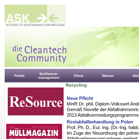
Stoffstrom-
Politik
Klima
Wasser
Abfa
management
Recycling
Neue Pflicht
MinR Dr. phil. Diplom-Volkswirt An
Gemäß Novelle der Abfallrahmenrich
2013 Abfallvermeidungsprogramme 
Restabfallbehandlung in Polen
Prof. Ph. D., Eur. Ing. (Dr.-Ing. hab
Im Zuge der Neuordnung der polnisc
Abfallverbrennungsanlagen geplant