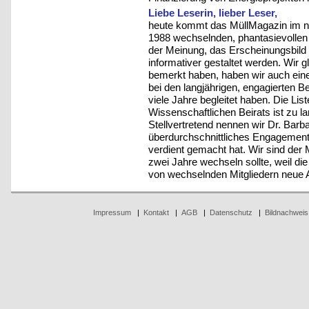
Liebe Leserin, lieber Leser,
heute kommt das MüllMagazin im ne
1988 wechselnden, phantasievollen
der Meinung, das Erscheinungsbild s
informativer gestaltet werden. Wir g
bemerkt haben, haben wir auch ein
bei den langjährigen, engagierten B
viele Jahre begleitet haben. Die Lis
Wissenschaftlichen Beirats ist zu la
Stellvertretend nennen wir Dr. Barb
überdurchschnittliches Engagement
verdient gemacht hat. Wir sind der 
zwei Jahre wechseln sollte, weil die
von wechselnden Mitgliedern neue As
Impressum
|
Kontakt
|
AGB
|
Datenschutz
|
Bildnachweis